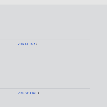
ZRD-CH15D
ZRK-S15GK/F