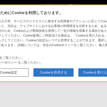
ショ
総合サポート・お問
ご購入検討
い合わせ
めにCookieを利用しております。
主な仕様
力等、サービスのリクエストに相当する利用者のアクションに応じてのみ設定され
また、当社は、ウェブサイトにおけるお客様の利用状況を分析するため、ある
ため、Cookieおよび類似技術を使用して一定の情報を収集する場合がありま
クしてください。Cookie使用にご同意頂ける場合は、「Cookieを受け入れる
リックしてください。Cookieの設定をいつでも管理することができます。選択し
介
システム構成例
あります。 詳細については、当社のCookieポリシーをご覧ください。個
をご覧ください。
シーポリシー
をご覧ください。
対応商品・
特長
主な仕様
アクセサリー
Cookie設定
Cookieを拒否する
Cookieを受け