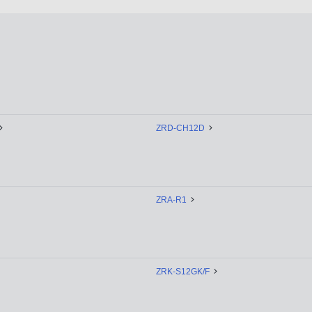
ZRD-CH12D
ZRA-R1
ZRK-S12GK/F