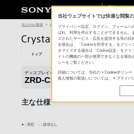
商品・ソリュー
法人のお客様
ン情報
当社ウェブサイトでは快適な閲覧のた
法人のお客様
LEDディスプレイ Crystal LED
ZRD-C12A
プライバシー設定、ログイン、フォームへの入
ばれ、利用を停止することができません。
ズされたサービス・広告を提供する等の目的の
LEDディスプレイ Crystal LED
る場合は、「Cookieを拒否する」をクリッ
タマイズする場合は「Cookie設定」をク
トップ
Crystal LEDとは
商品一覧
事例紹
イトの機能の一部が使用できなくなる場合が
シーをご覧ください。
詳細については、当社の
Cookieポリシー
ディスプレイキャビネット
ZRD-C12A
個人情報の取扱いについては、
プライバ
商品トップ
主な仕様
●：対応
-：該当なし