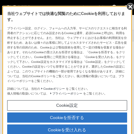
法人のお客様
当社ウェブサイトでは快適な閲覧のためにCookieを利用しておりま
す。
LEDディスプレイ Crystal LED
プライバシー設定、ログイン、フォームへの入力等、サービスのリクエストに相当する利
用者のアクションに応じてのみ設定されるCookieは通常、必須Cookieと呼ばれ、利用を
トップ
Crystal LEDとは
商品一覧
事例紹介
停止することができません。また、当社は、ウェブサイトにおけるお客様の利用状況を分
析するため、あるいは個々のお客様に対してよりカスタマイズされたサービス・広告を提
システム構成例
供する等の目的のため、Cookieおよび類似技術を使用して一定の情報を収集する場合が
あります。それらのCookieの受け入れを拒否する場合は、「Cookieを拒否する」をクリ
ックしてください。Cookie使用にご同意頂ける場合は、「Cookieを受け入れる」をクリ
ディスプレイキャビネット
ックして下さい。Cookie設定をカスタマイズする場合は「Cookie設定」をクリックして
ZRD-S15G
ください。Cookieの設定をいつでも管理することができます。選択したCookieの設定に
詳細メニュー
よっては、このウェブサイトの機能の一部が使用できなくなる場合があります。 詳細に
ついては、当社のCookieポリシーをご覧ください。個人情報の取扱いについては、プラ
主な仕様
イバシーポリシーをご覧ください。
詳細については、当社の
Cookieポリシー
をご覧ください。
個人情報の取扱いについては、
プライバシーポリシー
をご覧ください。
他の商品と比較する
Cookie設定
●：対応
-：該当なし
Cookieを拒否する
仕様表
Cookieを受け入れる