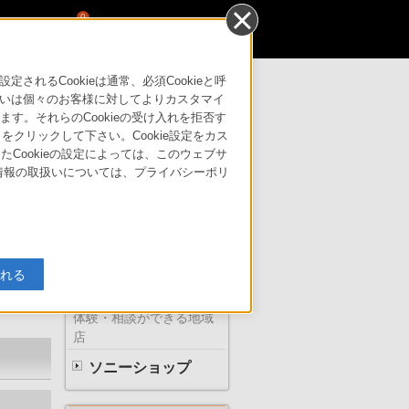
0
るCookieは通常、必須Cookieと呼
いは個々のお客様に対してよりカスタマイ
す。それらのCookieの受け入れを拒否す
サポート・お問い合わせ
」をクリックして下さい。Cookie設定をカス
たCookieの設定によっては、このウェブサ
人情報の取扱いについては、プライバシーポリ
ソニーの直営店
入れる
体験・相談ができる地域
店
ソニーショップ