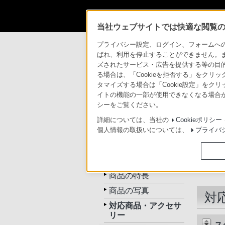
当社ウェブサイトでは快適な閲覧のた
商品情報・ストア
デジタルビデオカメラ 
プライバシー設定、ログイン、フォームへの入
ばれ、利用を停止することができません。
ズされたサービス・広告を提供する等の目的の
る場合は、「Cookieを拒否する」をクリッ
タマイズする場合は「Cookie設定」をク
イトの機能の一部が使用できなくなる場合が
トップ
商品一覧
アクセサ
シーをご覧ください。
詳細については、当社の
Cookieポリシー
個人情報の取扱いについては、
プライバ
DCC-VQ1
トップ
商品の特長
商品の写真
対
対応商品・アクセサ
リー
ス