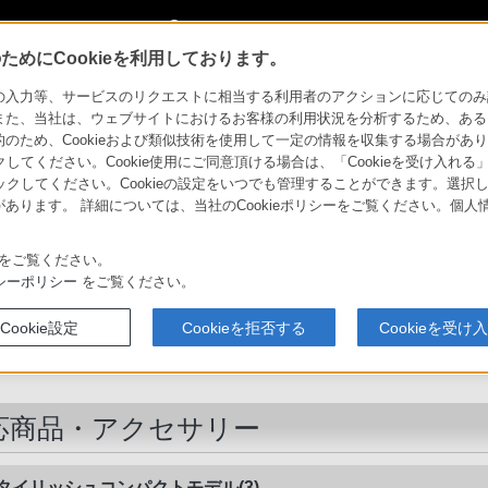
My Sonyに新規登録
サインイン
サインインするともっと便利に
めにCookieを利用しております。
ハンディカム
DCC-VQ1
対応商品・アクセサリー
力等、サービスのリクエストに相当する利用者のアクションに応じてのみ設定され
また、当社は、ウェブサイトにおけるお客様の利用状況を分析するため、ある
ため、Cookieおよび類似技術を使用して一定の情報を収集する場合がありま
デジタルビデオカメラ ハンディカム
クしてください。Cookie使用にご同意頂ける場合は、「Cookieを受け入れる
リックしてください。Cookieの設定をいつでも管理することができます。選択し
あります。 詳細については、当社のCookieポリシーをご覧ください。個
ハンディカムの
今選ぶなら、
ソニーストア
リー
比較表
特長
ブレない4K
お買い物情報
をご覧ください。
シーポリシー
をご覧ください。
カーバッテリーコード
Cookie設定
Cookieを拒否する
Cookieを受け
DCC-VQ1
応商品・アクセサリー
タイリッシュコンパクトモデル(3)