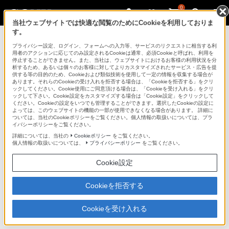
0
当社ウェブサイトでは快適な閲覧のためにCookieを利用しておりま
す。
デジタルビデオカメラ ハンディカム
プライバシー設定、ログイン、フォームへの入力等、サービスのリクエストに相当する利
用者のアクションに応じてのみ設定されるCookieは通常、必須Cookieと呼ばれ、利用を
停止することができません。また、当社は、ウェブサイトにおけるお客様の利用状況を分
析するため、あるいは個々のお客様に対してよりカスタマイズされたサービス・広告を提
DCC-VQ1
供する等の目的のため、Cookieおよび類似技術を使用して一定の情報を収集する場合が
あります。それらのCookieの受け入れを拒否する場合は、「Cookieを拒否する」をクリ
ックしてください。Cookie使用にご同意頂ける場合は、「Cookieを受け入れる」をクリ
ックして下さい。Cookie設定をカスタマイズする場合は「Cookie設定」をクリックして
カーバッテリーコード
DCC-VQ1
ください。Cookieの設定をいつでも管理することができます。選択したCookieの設定に
よっては、このウェブサイトの機能の一部が使用できなくなる場合があります。 詳細に
ついては、当社のCookieポリシーをご覧ください。個人情報の取扱いについては、プラ
イバシーポリシーをご覧ください。
商品の特長
詳細については、当社の
Cookieポリシー
をご覧ください。
個人情報の取扱いについては、
プライバシーポリシー
をご覧ください。
●自動車のシガーライターソケットに接続し、ACアダプ
Cookie設定
ター／チャージャーAC-SQ950A／SQ950／VQ850に電源
Cookieを拒否する
供給します。車の中でインフォリチウムバッテリーLシリ
ーズ、Mシリーズの急速充電が可能になります
Cookieを受け入れる
※AC-VQ800／V700には使用できません