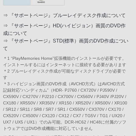
⇒
『サポートページ』ブルーレイディスク作成について
⇒
『サポートページ』HD(ハイビジョン）画質のDVD作
成について
⇒
『サポートページ』STD(標準）画質のDVD作成につい
て
＊1 “PlayMemories Home”拡張機能のインストールが必要です。
インストールするにはインターネットに接続する必要があります
＊2 ブルーレイディスク作成が可能なディスクドライブが必要で
す
＊3 ハイビジョン画質のDVD作成（AVCHD方式）はAVCHD方式
記録対応“ハンディカム”（HDR- PJ760 / CX720V / PJ590V /
CX590V / CX270V / PJ210 / CX700V / CX560V / PJ40V /PJ20V /
CX180 / XR550V / XR350V / XR150 / XR520V / XR500V / XR100
/ SR12 / SR11 / SR8 / SR7 / SR1 / CX550V / CX370V / CX170 /
CX520V / CX500V / CX120 / CX12 / CX7 / TG5V / TG1 / UX20 /
UX7 / UX5 / UX1）でのみ可能。DCR-HC62 / HC48に付属のソフ
トウェアではDVD作成機能に対応していません