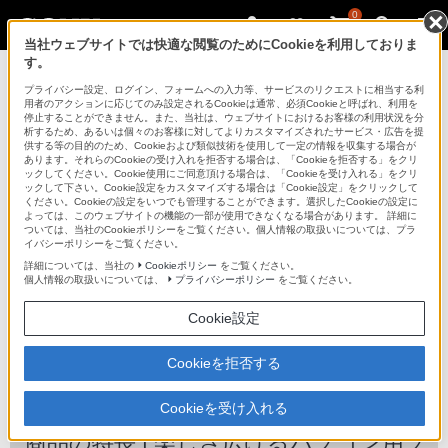
0
当社ウェブサイトでは快適な閲覧のためにCookieを利用しておりま
す。
デジタルビデオカメラ ハンディカム
プライバシー設定、ログイン、フォームへの入力等、サービスのリクエストに相当する利
用者のアクションに応じてのみ設定されるCookieは通常、必須Cookieと呼ばれ、利用を
停止することができません。また、当社は、ウェブサイトにおけるお客様の利用状況を分
析するため、あるいは個々のお客様に対してよりカスタマイズされたサービス・広告を提
HDR-GW77V
供する等の目的のため、Cookieおよび類似技術を使用して一定の情報を収集する場合が
あります。それらのCookieの受け入れを拒否する場合は、「Cookieを拒否する」をクリ
ックしてください。Cookie使用にご同意頂ける場合は、「Cookieを受け入れる」をクリ
ックして下さい。Cookie設定をカスタマイズする場合は「Cookie設定」をクリックして
ください。Cookieの設定をいつでも管理することができます。選択したCookieの設定に
よっては、このウェブサイトの機能の一部が使用できなくなる場合があります。 詳細に
ついては、当社のCookieポリシーをご覧ください。個人情報の取扱いについては、プラ
イバシーポリシーをご覧ください。
詳細については、当社の
Cookieポリシー
をご覧ください。
個人情報の取扱いについては、
プライバシーポリシー
をご覧ください。
Cookie設定
Cookieを拒否する
デジタルHDビデオカメラレコーダー
HDR-GW77V
Cookieを受け入れる
商品の特長 | 楽しさ広げるパソコン用ソ