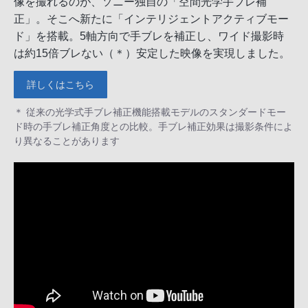
像を撮れるのが、ソニー独自の「空間光学手ブレ補
正」。そこへ新たに「インテリジェントアクティブモー
ド」を搭載。5軸方向で手ブレを補正し、ワイド撮影時
は約15倍ブレない（＊）安定した映像を実現しました。
詳しくはこちら
＊ 従来の光学式手ブレ補正機能搭載モデルのスタンダードモー
ド時の手ブレ補正角度との比較。手ブレ補正効果は撮影条件によ
り異なることがあります