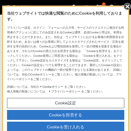
0
当社ウェブサイトでは快適な閲覧のためにCookieを利用しておりま
デジタルビデオカメラ ハンディカム
す。
プライバシー設定、ログイン、フォームへの入力等、サービスのリクエストに相当する利
デジタルHDビデオカメラレコーダー
用者のアクションに応じてのみ設定されるCookieは通常、必須Cookieと呼ばれ、利用を
HDR-PJ680
停止することができません。また、当社は、ウェブサイトにおけるお客様の利用状況を分
析するため、あるいは個々のお客様に対してよりカスタマイズされたサービス・広告を提
生産完了
DISCONTINUED
供する等の目的のため、Cookieおよび類似技術を使用して一定の情報を収集する場合が
あります。それらのCookieの受け入れを拒否する場合は、「Cookieを拒否する」をクリ
ックしてください。Cookie使用にご同意頂ける場合は、「Cookieを受け入れる」をクリ
ックして下さい。Cookie設定をカスタマイズする場合は「Cookie設定」をクリックして
ください。Cookieの設定をいつでも管理することができます。選択したCookieの設定に
よっては、このウェブサイトの機能の一部が使用できなくなる場合があります。 詳細に
ついては、当社のCookieポリシーをご覧ください。個人情報の取扱いについては、プラ
イバシーポリシーをご覧ください。
詳細については、当社の
Cookieポリシー
をご覧ください。
個人情報の取扱いについては、
プライバシーポリシー
をご覧ください。
Cookie設定
Cookieを拒否する
Cookieを受け入れる