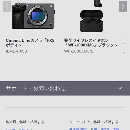
Cinema Lineカメラ「FX5」
完全ワイヤレスイヤホン
デジ
ボディ
「WF-1000XM6」ブラック
RX
ILME-FX5B
WF-1000XM6/B
DS
サポート・お問い合わせ
地域店で体験・相談する
ソニーストアで体験・相談する
各店舗 (銀座・札幌・名古屋・大阪・
ソニーショップ