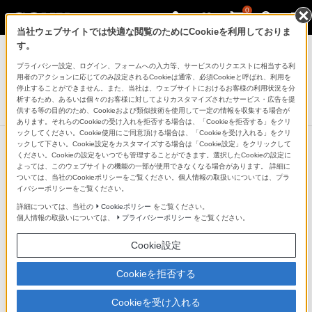
0
当社ウェブサイトでは快適な閲覧のためにCookieを利用しておりま
デジタルビデオカメラ ハンディカム
す。
プライバシー設定、ログイン、フォームへの入力等、サービスのリクエストに相当する利
デジタルHDビデオカメラレコーダー
用者のアクションに応じてのみ設定されるCookieは通常、必須Cookieと呼ばれ、利用を
HDR-CX675
停止することができません。また、当社は、ウェブサイトにおけるお客様の利用状況を分
析するため、あるいは個々のお客様に対してよりカスタマイズされたサービス・広告を提
生産完了
DISCONTINUED
供する等の目的のため、Cookieおよび類似技術を使用して一定の情報を収集する場合が
あります。それらのCookieの受け入れを拒否する場合は、「Cookieを拒否する」をクリ
ックしてください。Cookie使用にご同意頂ける場合は、「Cookieを受け入れる」をクリ
ックして下さい。Cookie設定をカスタマイズする場合は「Cookie設定」をクリックして
ください。Cookieの設定をいつでも管理することができます。選択したCookieの設定に
よっては、このウェブサイトの機能の一部が使用できなくなる場合があります。 詳細に
ついては、当社のCookieポリシーをご覧ください。個人情報の取扱いについては、プラ
イバシーポリシーをご覧ください。
詳細については、当社の
Cookieポリシー
をご覧ください。
個人情報の取扱いについては、
プライバシーポリシー
をご覧ください。
Cookie設定
Cookieを拒否する
Cookieを受け入れる