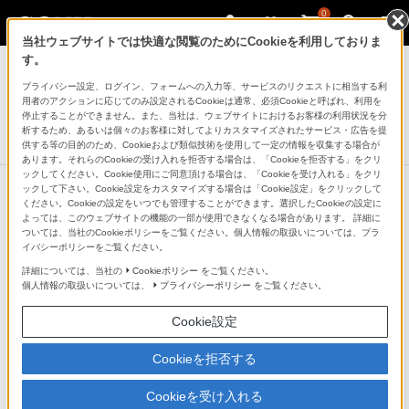
0
当社ウェブサイトでは快適な閲覧のためにCookieを利用しておりま
デジタルビデオカメラ ハンディカム
す。
プライバシー設定、ログイン、フォームへの入力等、サービスのリクエストに相当する利
デジタル４Kビデオカメラレコーダー
用者のアクションに応じてのみ設定されるCookieは通常、必須Cookieと呼ばれ、利用を
FDR-AX40
停止することができません。また、当社は、ウェブサイトにおけるお客様の利用状況を分
析するため、あるいは個々のお客様に対してよりカスタマイズされたサービス・広告を提
生産完了
DISCONTINUED
供する等の目的のため、Cookieおよび類似技術を使用して一定の情報を収集する場合が
あります。それらのCookieの受け入れを拒否する場合は、「Cookieを拒否する」をクリ
ックしてください。Cookie使用にご同意頂ける場合は、「Cookieを受け入れる」をクリ
ックして下さい。Cookie設定をカスタマイズする場合は「Cookie設定」をクリックして
ください。Cookieの設定をいつでも管理することができます。選択したCookieの設定に
よっては、このウェブサイトの機能の一部が使用できなくなる場合があります。 詳細に
ついては、当社のCookieポリシーをご覧ください。個人情報の取扱いについては、プラ
イバシーポリシーをご覧ください。
詳細については、当社の
Cookieポリシー
をご覧ください。
個人情報の取扱いについては、
プライバシーポリシー
をご覧ください。
Cookie設定
Cookieを拒否する
Cookieを受け入れる