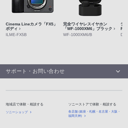
Cinema Lineカメラ「FX5」
完全ワイヤレスイヤホン
デジ
ボディ
「WF-1000XM6」ブラック
RX
ILME-FX5B
WF-1000XM6/B
DS
サポート・お問い合わせ
地域店で体験・相談する
ソニーストアで体験・相談する
各店舗 (銀座・札幌・名古屋・大阪・
ソニーショップ
福岡天神)