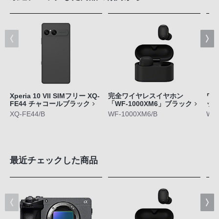
Xperia 10 VII SIMフリー XQ-
完全ワイヤレスイヤホン
ワ
FE44 チャコールブラック
「WF-1000XM6」ブラック
ット
XQ-FE44/B
WF-1000XM6/B
WF-
最近チェックした商品