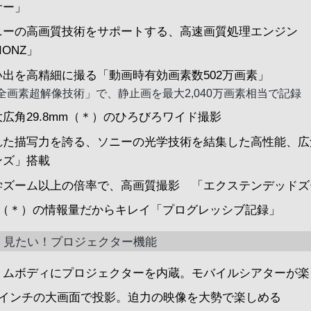
サー」
ニーの高画質技術をサポートする、高速画質処理エンジン
IONZ」
い出を高精細に撮る「動画時有効画素数502万画素」
全画素超解像技術」で、静止画を最大2,040万画素相当で記録
大広角29.8mm（＊）のひろびろワイド撮影
れた描写力を誇る、ソニーの光学技術を結集した高性能、広
ンズ」搭載
学ズーム以上の倍率で、高画質撮影 「エクステンデッドズ
倍（＊）の情報量だからキレイ「プログレッシブ記録」
く見たい！プロジェクター機能
リムボディにプロジェクターを内蔵。モバイルシアターが楽
00インチの大画面で投影。迫力の映像を大勢で楽しめる