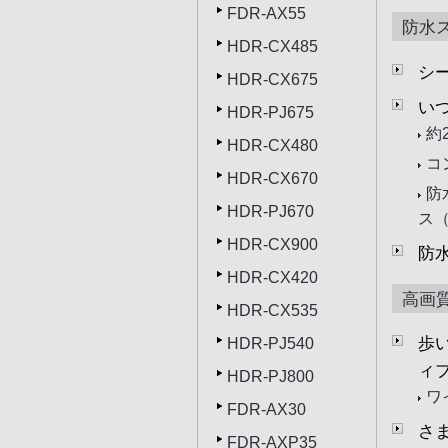
FDR-AX55
防水
HDR-CX485
シ
HDR-CX675
い
HDR-PJ675
約
HDR-CX480
コ
HDR-CX670
防
HDR-PJ670
ス
HDR-CX900
防
HDR-CX420
高画
HDR-CX535
歩
HDR-PJ540
ィ
HDR-PJ800
ワ
FDR-AX30
さま
FDR-AXP35