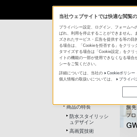
当社ウェブサイトでは快適な閲覧のた
商品情報・ストア
デジタルビデオカメラ 
プライバシー設定、ログイン、フォームへの入
ばれ、利用を停止することができません。
ズされたサービス・広告を提供する等の目的の
る場合は、「Cookieを拒否する」をクリッ
タマイズする場合は「Cookie設定」をク
イトの機能の一部が使用できなくなる場合が
トップ
商品一覧
アクセサ
シーをご覧ください。
詳細については、当社の
Cookieポリシー
個人情報の取扱いについては、
プライバ
HDR-GWP88V
トップ
商品の特長
防水スタイリッシ
ュデザイン
高画質技術