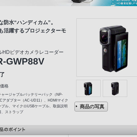
な防水“ハンディカム”。
も活躍するプロジェクターモ
ルHDビデオカメラレコーダー
R-GWP88V
了
価格
チャージャブルバッテリーパック（NP-
ACアダプター（AC-UD11）、HDMIマイク
商品の写真
ーブル、マイクロUSBケーブル、取扱説明
書、ストラップ