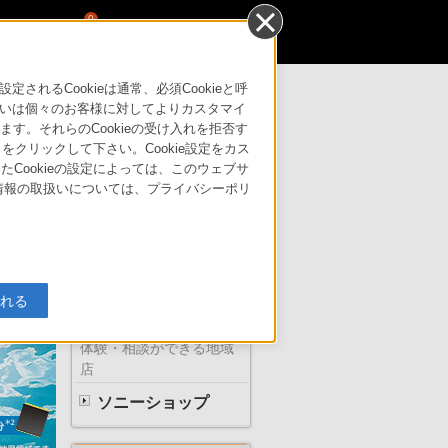
0
るCookieは通常、必須Cookieと呼
いは個々のお客様に対してよりカスタマイ
す。それらのCookieの受け入れを拒否す
サポート・お問い合わせ
」をクリックして下さい。Cookie設定をカス
たCookieの設定によっては、このウェブサ
人情報の取扱いについては、プライバシーポリ
ソニーの直営店
入れる
体験・相談ができる地域
店
ソニーショップ