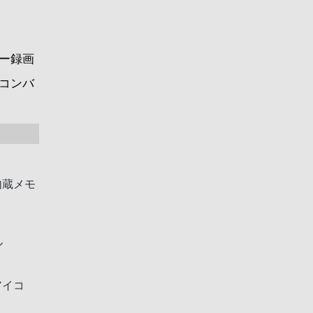
ー録画
コンバ
内蔵メモ
ル
アイコ