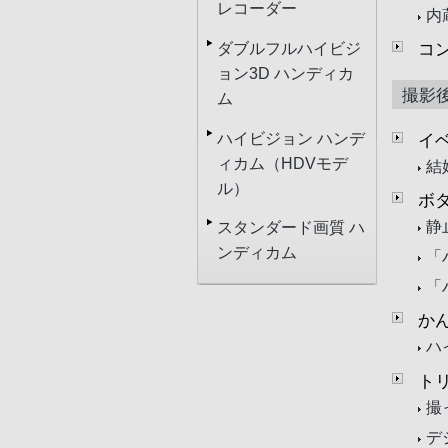
レコーダー
内
コ
ダブルフルハイビジ
ョン3D ハンディカ
撮影
ム
ハイビジョン ハンデ
イ
ィカム（HDVモデ
結
ル）
ボ
静
スタンダード画質 ハ
ンディカム
「
「
か
ハ
ト
撮
デ