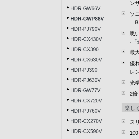
ン
HDR-GW66V
ソ
HDR-GWP88V
「B
HDR-PJ790V
思
HDR-CX430V
「
HDR-CX390
最
HDR-CX630V
優
HDR-PJ390
レ
HDR-PJ630V
光
HDR-GW77V
2
HDR-CX720V
楽し
HDR-PJ760V
HDR-CX270V
ス
HDR-CX590V
1