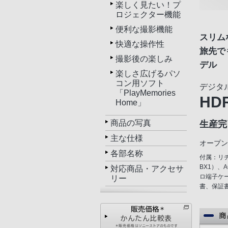
楽しく見たい！プ
ロジェクター機能
便利な撮影機能
スリム
快適な操作性
旅先で
撮影後の楽しみ
デル
楽しさ広げるパソ
コン用ソフト
デジタ
「PlayMemories
HD
Home」
生産完
商品の写真
主な仕様
オープン
各部名称
付属：リ
BX1）、
対応商品・アクセサ
ロ端子ケ
リー
書、保証