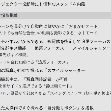
ロジェクター投影時にも便利なスタンドを内蔵
な撮影機能
9シーンを見分けて自動的に鮮やかに「おまかせオート」
の中でも自然な色合いの動画を撮影できる、水中モード
ッチパネルだからできる、被写体を指定して追尾フォーカス
優先顔キメ機能」「追尾フォーカス」「スマイルシャッター
優先顔キメ機能」
ントを合わせ続ける「追尾フォーカス」
顔の写真が自動で撮れる「スマイルシャッター」
画撮影中に、「写真同時記録」が可能
止画サイズを選択できる「静止画モード」
りたい風景が全部おさまる「スイングパノラマ（顔・動き検出
）」
んたん操作ですぐ撮れる「自分撮りボタン」を搭載