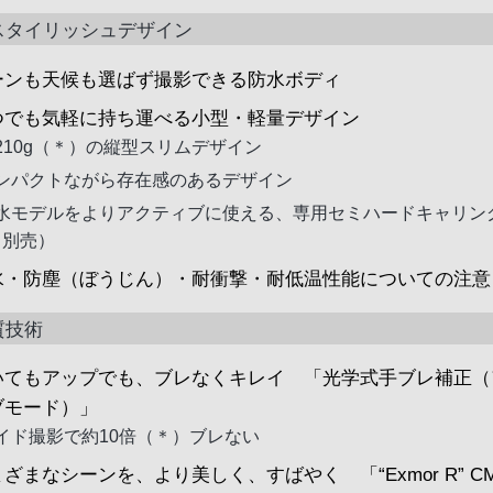
スタイリッシュデザイン
ーンも天候も選ばず撮影できる防水ボディ
つでも気軽に持ち運べる小型・軽量デザイン
210g（＊）の縦型スリムデザイン
ンパクトながら存在感のあるデザイン
水モデルをよりアクティブに使える、専用セミハードキャリン
（別売）
水・防塵（ぼうじん）・耐衝撃・耐低温性能についての注意
質技術
いてもアップでも、ブレなくキレイ 「光学式手ブレ補正（
ブモード）」
イド撮影で約10倍（＊）ブレない
ざまなシーンを、より美しく、すばやく 「“Exmor R” C