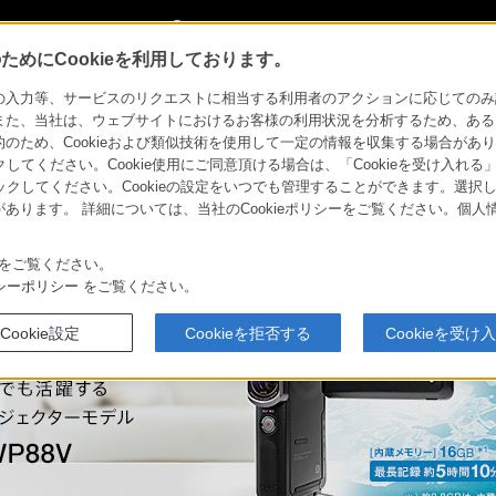
My Sonyに新規登録
サインイン
サインインするともっと便利に
めにCookieを利用しております。
ハンディカム
HDR-GWP88V
力等、サービスのリクエストに相当する利用者のアクションに応じてのみ設定され
また、当社は、ウェブサイトにおけるお客様の利用状況を分析するため、ある
ため、Cookieおよび類似技術を使用して一定の情報を収集する場合がありま
デジタルビデオカメラ ハンディカム
クしてください。Cookie使用にご同意頂ける場合は、「Cookieを受け入れる
リックしてください。Cookieの設定をいつでも管理することができます。選択し
あります。 詳細については、当社のCookieポリシーをご覧ください。個
ハンディカムの
今選ぶなら、
ソニーストア
リー
比較表
特長
ブレない4K
お買い物情報
をご覧ください。
シーポリシー
をご覧ください。
Cookie設定
Cookieを拒否する
Cookieを受け