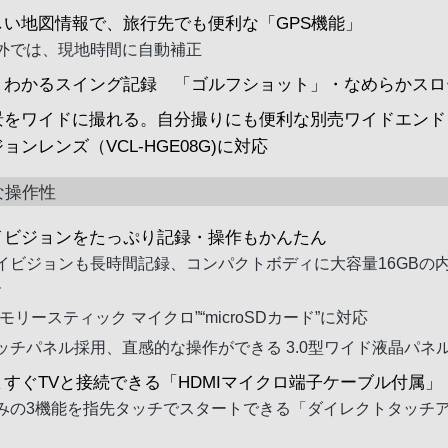
しい地図情報で、旅行先でも便利な「GPS機能」
外では、現地時間に自動補正
くわかるスイング記録 「ゴルフショット」・なめらかスロ
景をワイドに撮れる。自分撮りにも便利な別売ワイドエンド
ョンレンズ（VCL-HGE08G)に対応
な操作性
イビジョンをたっぷり記録・操作もかんたん
イビジョンも長時間記録、コンパクトボディに大容量16GBの
ー
メモリースティック マイクロ”“microSDカード”に対応
ッチパネル採用、直感的な操作ができる 3.0型ワイド液晶パネ
ますぐTVと接続できる「HDMIマイクロ端子ケーブル付属」
みの3機能を指先タッチでスタートできる「ダイレクトタッチ
」