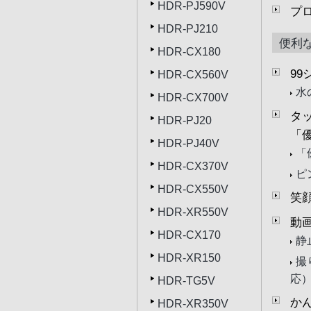
HDR-PJ590V
プ
HDR-PJ210
便利
HDR-CX180
9
HDR-CX560V
水
HDR-CX700V
タ
HDR-PJ20
「
HDR-PJ40V
「
HDR-CX370V
ピ
HDR-CX550V
笑
HDR-XR550V
動
HDR-CX170
静
HDR-XR150
撮
応
HDR-TG5V
か
HDR-XR350V