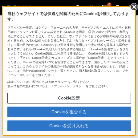
0
当社ウェブサイトでは快適な閲覧のためにCookieを利用しておりま
す。
デジタルビデオカメラ ハンディカム
プライバシー設定、ログイン、フォームへの入力等、サービスのリクエストに相当する利
用者のアクションに応じてのみ設定されるCookieは通常、必須Cookieと呼ばれ、利用を
停止することができません。また、当社は、ウェブサイトにおけるお客様の利用状況を分
析するため、あるいは個々のお客様に対してよりカスタマイズされたサービス・広告を提
HDR-PJ630V
供する等の目的のため、Cookieおよび類似技術を使用して一定の情報を収集する場合が
あります。それらのCookieの受け入れを拒否する場合は、「Cookieを拒否する」をクリ
ックしてください。Cookie使用にご同意頂ける場合は、「Cookieを受け入れる」をクリ
ックして下さい。Cookie設定をカスタマイズする場合は「Cookie設定」をクリックして
ください。Cookieの設定をいつでも管理することができます。選択したCookieの設定に
よっては、このウェブサイトの機能の一部が使用できなくなる場合があります。 詳細に
ついては、当社のCookieポリシーをご覧ください。個人情報の取扱いについては、プラ
イバシーポリシーをご覧ください。
詳細については、当社の
Cookieポリシー
をご覧ください。
個人情報の取扱いについては、
プライバシーポリシー
をご覧ください。
デジタルHDビデオカメラレコーダー
HDR-PJ630V
Cookie設定
商品の特長 | 高音質機能
Cookieを拒否する
Cookieを受け入れる
前へ
次へ