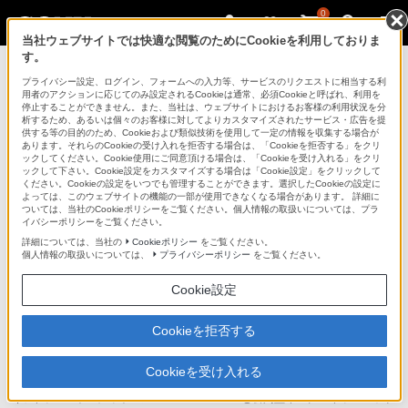
0
当社ウェブサイトでは快適な閲覧のためにCookieを利用しておりま
す。
ヘッドホン
プライバシー設定、ログイン、フォームへの入力等、サービスのリクエストに相当する利
用者のアクションに応じてのみ設定されるCookieは通常、必須Cookieと呼ばれ、利用を
停止することができません。また、当社は、ウェブサイトにおけるお客様の利用状況を分
析するため、あるいは個々のお客様に対してよりカスタマイズされたサービス・広告を提
DR-BT63EX/DR-BT63EXP
供する等の目的のため、Cookieおよび類似技術を使用して一定の情報を収集する場合が
あります。それらのCookieの受け入れを拒否する場合は、「Cookieを拒否する」をクリ
ックしてください。Cookie使用にご同意頂ける場合は、「Cookieを受け入れる」をクリ
ックして下さい。Cookie設定をカスタマイズする場合は「Cookie設定」をクリックして
ください。Cookieの設定をいつでも管理することができます。選択したCookieの設定に
よっては、このウェブサイトの機能の一部が使用できなくなる場合があります。 詳細に
ついては、当社のCookieポリシーをご覧ください。個人情報の取扱いについては、プラ
イバシーポリシーをご覧ください。
詳細については、当社の
Cookieポリシー
をご覧ください。
個人情報の取扱いについては、
プライバシーポリシー
をご覧ください。
iPhoneやスマートフォンなどの音楽をワイヤレスでリスニング。ワ
Cookie設定
イヤレスオーディオレシーバーとインナーイヤーヘッドホンのセッ
ト
Cookieを拒否する
ワイヤレスステレオヘッドセット
DR-BT63EX/DR-BT63EXP
Cookieを受け入れる
DR-BT63EX
（ワイヤレスオーディオレシーバー DRC-BT30と密閉型インナーイヤーヘッド