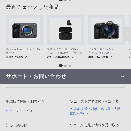
最近チェックした商品
V
Cinema Lineカメラ「FX5」
完全ワイヤレスイヤホン
デジタルスチルカメラ
ボディ
「WF-1000XM6」ブラック
「DSC-RX10M5」
Z
ILME-FX5B
WF-1000XM6/B
DSC-RX10M5
サポート・お問い合わせ
地域店で体験・相談する
ソニーストアで体験・相談する
各店舗 (銀座・札幌・名古屋・大阪・
ソニーショップ
福岡天神)
知る・楽しむ
ソニーから最新情報を受け取る