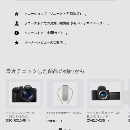
ソニーショップ（ソニーストア 取次店）
ソニーストアでのお買い物情報（My Sony マイページ）
ソニーストア ご利用ガイド
オーナーレビューのご案内
最近チェックした商品の傾向から
デジタルスチルカメラ
デジタル一眼カメラ「ZV-
REON POCKET 6「RNPK-
「DSC-RX10M5」
E10M2/B」ボディ
M
6」
DSC-RX10M5
ZV-E10M2/B
I
RNPK-6