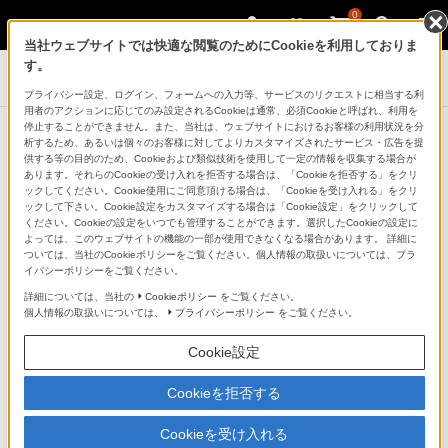
0
当社ウェブサイトでは快適な閲覧のためにCookieを利用しておりま
す。
ICレコーダー／集音器
プライバシー設定、ログイン、フォームへの入力等、サービスのリクエストに相当する利
用者のアクションに応じてのみ設定されるCookieは通常、必須Cookieと呼ばれ、利用を
商品一覧：リニアPCMレコーダー
停止することができません。また、当社は、ウェブサイトにおけるお客様の利用状況を分
析するため、あるいは個々のお客様に対してよりカスタマイズされたサービス・広告を提
供する等の目的のため、Cookieおよび類似技術を使用して一定の情報を収集する場合が
あります。それらのCookieの受け入れを拒否する場合は、「Cookieを拒否する」をクリ
ックしてください。Cookie使用にご同意頂ける場合は、「Cookieを受け入れる」をクリ
関連コンテンツ
ックして下さい。Cookie設定をカスタマイズする場合は「Cookie設定」をクリックして
ください。Cookieの設定をいつでも管理することができます。選択したCookieの設定に
リニアPCMレコー
よっては、このウェブサイトの機能の一部が使用できなくなる場合があります。 詳細に
ダー「PCM-A10」
ついては、当社のCookieポリシーをご覧ください。個人情報の取扱いについては、プラ
イバシーポリシーをご覧ください。
で手軽に高音質録
音
詳細については、当社の
Cookieポリシー
をご覧ください。
個人情報の取扱いについては、
プライバシーポリシー
をご覧ください。
PCM-D10開発者と
Cookie設定
ソニー・ミュージ
ックエンジニアの
Cookieを拒否する
スペシャルインタ
ビュー
Cookieを受け入れる