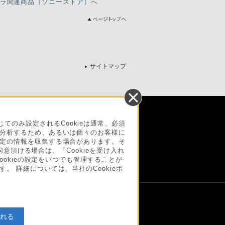
ラ関連商品（ソニーストア）へ
サイトマップ
法に基づく表記
ご利用ガイド
規約
のみ設定されるCookieは通常、必須
を分析するため、あるいは個々のお客様に
リース
環境情報
My Sony 利用規約
一定の情報を収集する場合があります。そ
同意頂ける場合は、「Cookieを受け入れ
ookieの設定をいつでも管理することが
。 詳細については、当社のCookieポ
入れる