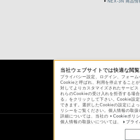
NEX-3N 商品
当社ウェブサイトでは快適な閲覧の
ソニーストアでの
プライバシー設定、ログイン、フォーム
Cookieと呼ばれ、利用を停止する
対してよりカスタマイズされたサービス
れらのCookieの受け入れを拒否する場合
日本
る」をクリックして下さい。Cookie設
できます。選択したCookieの設定に
リシーをご覧ください。個人情報の取扱
詳細については、当社の
Cookieポリ
個人情報の取扱いについては、
プライ
ご利用条件
プライバシーポリシー
正し
Copyright 2026 Sony Marketing Inc.