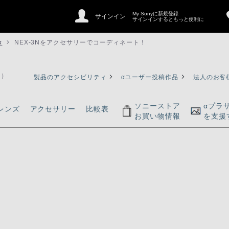
My Sonyに新規登録
サインイン
サインインするともっと便利に
α
NEX-3Nをアクセサリーでコーディネート！
ァ）
製品のアクセシビリティ
αユーザー投稿作品
法人のお客
ソニーストア
αプラ
レンズ
アクセサリー
比較表
お買い物情報
を支援