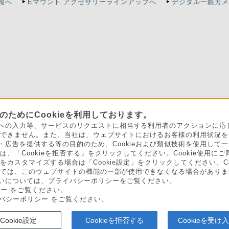
情報へ
Eマウント アクセサリーラインアップへ
デジタル一眼カメ
ためにCookieを利用しております。
お買い物にあたって
セキュリティ・ブラウザ環境
特定商取引
への入力等、サービスのリクエストに相当する利用者のアクションに応じて
ことができません。また、当社は、ウェブサイトにおけるお客様の利用状況
会社情報
採用情報
特約店のご案内
ニュースリ
・広告を提供する等の目的のため、Cookieおよび類似技術を使用して
は、「Cookieを拒否する」をクリックしてください。Cookie使用にご
定をカスタマイズする場合は「Cookie設定」をクリックしてください。C
よっては、このウェブサイトの機能の一部が使用できなくなる場合があります
いについては、プライバシーポリシーをご覧ください。
シー
をご覧ください。
バシーポリシー
をご覧ください。
い表示への取り組み
Cookie設定
Cookieを拒否する
Cookieを受け