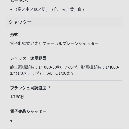
ピーキング
● （高／中／低／切）（色：赤／黄／白）
シャッター
形式
電子制御式縦走りフォーカルプレーンシャッター
シャッター速度範囲
静止画撮影時：1/4000-30秒、バルブ、動画撮影時：1/4000-
1/4(1/3ステップ）、AUTO1/30まで
*1
フラッシュ同調速度
1/160秒
電子先幕シャッター
●