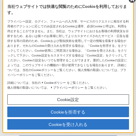
当社ウェブサイトでは快適な閲覧のためにCookieを利用しておりま
す。
プライバシー設定、ログイン、フォームへの入力等、サービスのリクエストに相当する利
用者のアクションに応じてのみ設定されるCookieは通常、必須Cookieと呼ばれ、利用を
停止することができません。また、当社は、ウェブサイトにおけるお客様の利用状況を分
析するため、あるいは個々のお客様に対してよりカスタマイズされたサービス・広告を提
パーソナルコンテン
ポータブルワイヤレ
HDMIケーブル<マイ
供する等の目的のため、Cookieおよび類似技術を使用して一定の情報を収集する場合が
ツステーション
スサーバー
クロ端子用>
あります。それらのCookieの受け入れを拒否する場合は、「Cookieを拒否する」をクリ
ックしてください。Cookie使用にご同意頂ける場合は、「Cookieを受け入れる」をクリ
ックして下さい。Cookie設定をカスタマイズする場合は「Cookie設定」をクリックして
ください。Cookieの設定をいつでも管理することができます。選択したCookieの設定に
よっては、このウェブサイトの機能の一部が使用できなくなる場合があります。 詳細に
ついては、当社のCookieポリシーをご覧ください。個人情報の取扱いについては、プラ
イバシーポリシーをご覧ください。
詳細については、当社の
Cookieポリシー
をご覧ください。
個人情報の取扱いについては、
プライバシーポリシー
をご覧ください。
USB ACアクセサリ
Cookie設定
ー
Cookieを拒否する
静止画撮影可能枚数/動画撮影可能時間
Cookieを受け入れる