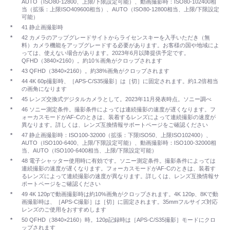
AUTO（ISO80-12800、上限/下限設定可能）、動画撮影時：ISO80-102400相
当（拡張：上限ISO409600相当）、AUTO（ISO80-12800相当、上限/下限設定
可能）
*
41 静止画撮影時
*
42 カメラのアップグレードサイトからライセンスキーを入手いただき（無
料）カメラ機能をアップグレードする必要があります。お客様の国や地域によ
っては、使えない場合があります。2023年6月以降提供予定です。
QFHD（3840×2160）。約10％画角がクロップされます
*
43 QFHD（3840×2160）。約38%画角がクロップされます
*
44 4K 60p撮影時、［APS-C/S35撮影］は［切］に固定されます。約1.2倍相当
の画角になります
*
45 レンズ交換式デジタルカメラとして。2023年11月発表時点。ソニー調べ
*
46 ソニー測定条件。撮影条件によっては連続撮影の速度が遅くなります。フ
ォーカスモードがAF-Cのときは、装着するレンズによって連続撮影の速度が
異なります。詳しくは、レンズ互換情報サポートページをご確認ください
*
47 静止画撮影時：ISO100-32000（拡張：下限ISO50、上限ISO102400）、
AUTO（ISO100-6400、上限/下限設定可能）、動画撮影時：ISO100-32000相
当、AUTO（ISO100-6400相当、上限/下限設定可能）
*
48 電子シャッター使用時に有効です。ソニー測定条件。撮影条件によっては
連続撮影の速度が遅くなります。フォーカスモードがAF-Cのときは、装着す
るレンズによって連続撮影の速度が異なります。詳しくは、レンズ互換情報サ
ポートページをご確認ください
*
49 4K 120pで動画撮影時は約10%画角がクロップされます。4K 120p、8Kで動
画撮影時は、［APS-C撮影］は［切］に固定されます。35mmフルサイズ対応
レンズのご使用をおすすめします
*
50 QFHD（3840×2160）時。120p記録時は［APS-C/S35撮影］モードにクロ
ップされます