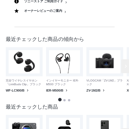
ソニーストア ご利用ガイド
オーナーレビューのご案内
最近チェックした商品の傾向から
VLOGCAM「ZV-1M2」ブラ
完全ワイヤレスイヤホン
インイヤーモニター IER-
X
ック
「LinkBuds Clip」ブラック
M500 ブラック
X
ZV-1M2/B
WF-LC900/B
IER-M500/B
X
最近チェックした商品