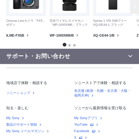
V
Cinema Lineカメラ「FX5」
完全ワイヤレスイヤホン
Xperia 1 VIII SIMフリー
ボディ
「WF-1000XM6」ブラック
XQ-GE44-1 ブラック
Z
ILME-FX5B
WF-1000XM6/B
XQ-GE44-1/B
サポート・お問い合わせ
地域店で体験・相談する
ソニーストアで体験・相談する
各店舗 (銀座・札幌・名古屋・大阪・
ソニーショップ
福岡天神)
知る・楽しむ
ソニーから最新情報を受け取る
My Sony
My Sonyアプリ
製品のサポート登録
YouTube
My Sony メールマガジン
Facebook
X