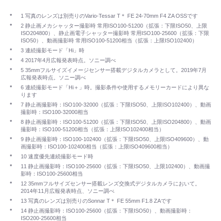
*
1 写真のレンズは別売りのVario-Tessar T＊ FE 24-70mm F4 ZA OSSです
*
2 静止画メカシャッター撮影時 常用ISO100-51200（拡張：下限ISO50、上限
ISO204800）、静止画電子シャッター撮影時 常用ISO100-25600（拡張：下限
ISO50）、動画撮影時 常用ISO100-51200相当（拡張：上限ISO102400）
*
3 連続撮影モード「Hi」時
*
4 2017年4月広報発表時点。ソニー調べ
*
5 35mmフルサイズイメージセンサー搭載デジタルカメラとして。2019年7月
広報発表時点。ソニー調べ
*
6 連続撮影モード「Hi＋」時。撮影条件や使用するメモリーカードにより異な
ります
*
7 静止画撮影時：ISO100-32000（拡張：下限ISO50、上限ISO102400）、動画
撮影時：ISO100-32000相当
*
8 静止画撮影時：ISO100-51200（拡張：下限ISO50、上限ISO204800）、動画
撮影時：ISO100-51200相当（拡張：上限ISO102400相当）
*
9 静止画撮影時：ISO100-102400（拡張：下限ISO50、上限ISO409600）、動
画撮影時：ISO100-102400相当（拡張：上限ISO409600相当）
*
10 速度優先連続撮影モード時
*
11 静止画撮影時：ISO100-25600（拡張：下限ISO50、上限102400）、動画撮
影時：ISO100-25600相当
*
12 35mmフルサイズセンサー搭載レンズ交換式デジタルカメラにおいて。
2014年11月広報発表時点、ソニー調べ
*
13 写真のレンズは別売りのSonnar T＊ FE 55mm F1.8 ZAです
*
14 静止画撮影時：ISO100-25600（拡張：下限ISO50）、動画撮影時：
ISO200-25600相当