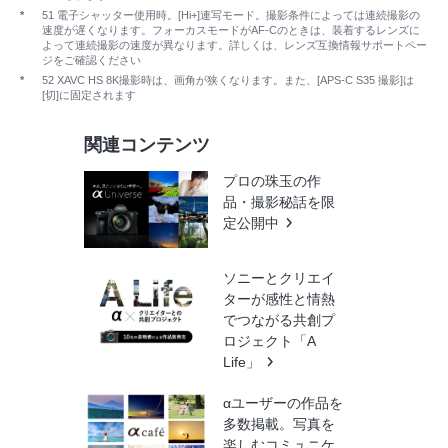
*
51 電子シャッター使用時。[Hi+]連写モード。撮影条件によっては連続撮影の
速度が遅くなります。フォーカスモードがAF-Cのときは、装着するレンズに
よって連続撮影の速度が異なります。詳しくは、レンズ互換情報サポートペー
ジをご確認ください
*
52 XAVC HS 8K撮影時は、画角が狭くなります。また、[APS-C S35 撮影]は
[切]に固定されます
関連コンテンツ
プロの珠玉の作
品・撮影秘話を限
定公開中
ソニーとクリエイ
ターが感性と情熱
でつながる共創プ
ロジェクト「A
Life」
αユーザーの作品を
多数掲載。写真を
楽しむコミュニケ