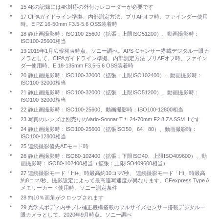
*
15 4Kの記録には4K対応の外付けレコーダーが必要です
*
17 CIPAガイドライン準拠、内部測定方法、プリAFオフ時、ファインダー使用
時。E PZ 16-50mm F3.5-5.6 OSS装着時
*
18 静止画撮影時：ISO100-25600（拡張：上限ISO51200）、動画撮影時：
ISO100-25600相当
*
19 2019年1月広報発表時点、ソニー調べ。APS-Cセンサー搭載デジタル一眼カ
メラとして。CIPAガイドライン準拠、内部測定方法 プリAFオフ時、ファイン
ダー使用時。E 18-135mm F3.5-5.6 OSS装着時
*
20 静止画撮影時：ISO100-32000（拡張：上限ISO102400）、動画撮影時：
ISO100-32000相当
*
21 静止画撮影時：ISO100-32000（拡張：上限ISO51200）、動画撮影時：
ISO100-32000相当
*
22 静止画撮影時：ISO100-25600、動画撮影時：ISO100-12800相当
*
23 写真のレンズは別売りのVario-Sonnar T＊ 24-70mm F2.8 ZA SSM IIです
*
24 静止画撮影時：ISO100-25600（拡張ISO50、64、80）、動画撮影時：
ISO100-12800相当
*
25 連続撮影優先AEモード時
*
26 静止画撮影時：ISO80-102400（拡張：下限ISO40、上限ISO409600）、動
画撮影時：ISO80-102400相当（拡張：上限ISO409600相当）
*
27 連続撮影モード「Hi+」時最高約10コマ/秒、 連続撮影モード「Hi」時最高
約8コマ/秒。撮影設定によって最高連写速度が異なります。CFexpress Type A
メモリーカード使用時。ソニー測定条件
*
28 約10％画角がクロップされます
*
29 光学式ボディ内手ブレ補正機構搭載のフルサイズセンサー搭載デジタル一
眼カメラとして。2020年9月時点。ソニー調べ