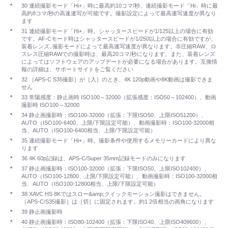
*
30 連続撮影モード「Hi+」時に最高約10コマ/秒、連続撮影モード「Hi」時に最
高約8コマ/秒の高速連写が可能です。撮影設定によって最高連写速度が異なり
ます
*
31 連続撮影モード「Hi+」時。シャッタースピードが1/125以上の場合に有効
です。AF-Cモード時はシャッタースピードが1/250以上の場合に有効ですが、
装着レンズ､撮影モードによって最高連写速度が異なります。非圧縮RAW、ロ
スレス圧縮RAWでの撮影時は、最高20コマ/秒になります。また、装着レンズ
によってはソフトウェアのアップデートが必要になる場合があります。互換情
報の詳細は、サポートサイトをご覧ください
*
32 ［APS-C S35撮影］が［入］のとき、4K 120p動画や8K動画は撮影できま
せん
*
33 常陽感度：静止画時 ISO100～32000（拡張感度：ISO50～102400）、動画
撮影時 ISO100～32000
*
34 静止画撮影時：ISO100-32000（拡張：下限ISO50、上限ISO51200）、
AUTO（ISO100-6400、上限/下限設定可能）、動画撮影時：ISO100-32000相
当、AUTO（ISO100-6400相当、上限/下限設定可能）
*
35 連続撮影モード「Hi+」時。撮影条件や使用するメモリーカードにより異な
ります
*
36 4K 60p記録は、APS-C/Super 35mm記録モードのみになります
*
37 静止画撮影時：ISO100-32000（拡張：下限ISO50、上限ISO102400）、
AUTO（ISO100-12800、上限/下限設定可能）、動画撮影時：ISO100-32000相
当、AUTO（ISO100-12800相当、上限/下限設定可能）
*
38 XAVC HS 8Kではスロー&amp;クイックモーション撮影はできません。
［APS-C/S35撮影］は［切］に固定されます。約1.2倍相当の画角になります
*
39 静止画撮影時
*
40 静止画撮影時：ISO80-102400（拡張：下限ISO40、上限ISO409600）、