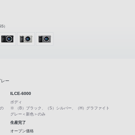
OSS）
グレー
ILCE-6000
ボディ
の
※ （B）ブラック、（S）シルバー、（H）グラファイト
グレー＜新色＞のみ
生産完了
オープン価格