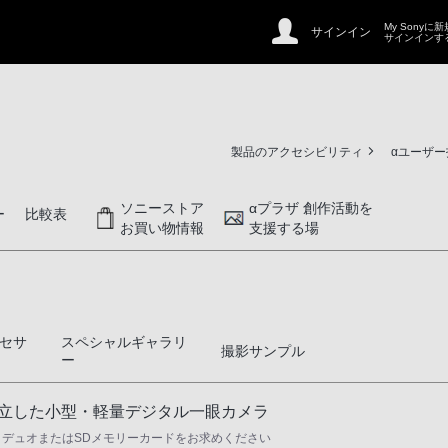
My Sonyに
サインイン
サインインす
製品のアクセシビリティ
αユーザ
ソニーストア
αプラザ 創作活動を
ー
比較表
お買い物情報
支援する場
セサ
スペシャルギャラリ
撮影サンプル
ー
両立した小型・軽量デジタル一眼カメラ
O デュオまたはSDメモリーカードをお求めください