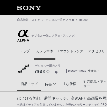
商品情報・ストア
デジタル一眼カメラ α
α6000
デジタル一眼カメラ α（アルファ）
トップ
カメラ本体
Eマウントレンズ
アクセサリ
デジタル一眼カメラ
α6000
生産完了
DISCONTINUED
対応商品・アク
α6000
商品トップ
主な仕様
特長
リー
いつでもどこでも、大きくぼけて色鮮やか
はじける笑顔、瞬間キャッチ。高速AFと高画質を
※ 記録メディアを付属していません。別売のメモリースティック PR