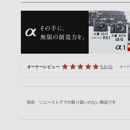
5つの星のうち
件のレビ
オーナーレビュー
5.0 (1
)
オー
現在 ソニーストアでの取り扱いのない商品です