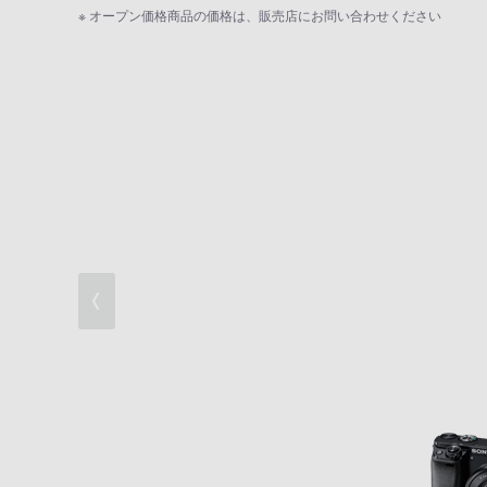
小さくてもチャンスに強い、スピード性能
※ オープン価格商品の価格は、販売店にお問い合わせください
カメラが賢いから、かんたんに本格撮影
狙って撮影できる、高精細ファインダー搭
多彩な撮影機能
撮影後に広がる楽しみ