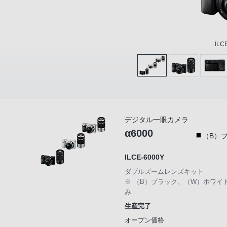
ILC
デジタル一眼カメラ
α6000
（B）
ILCE-6000Y
ダブルズームレンズキット
※ （B）ブラック、（W）ホワイ
み
生産完了
オープン価格