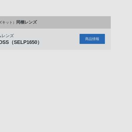
同梱レンズ
ズキット）
ムレンズ
商品情報
 OSS
（SELP1650）