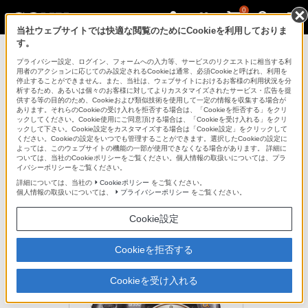
0
当社ウェブサイトでは快適な閲覧のためにCookieを利用しておりま
す。
デジタル一眼カメラ α（アルファ）
プライバシー設定、ログイン、フォームへの入力等、サービスのリクエストに相当する利
用者のアクションに応じてのみ設定されるCookieは通常、必須Cookieと呼ばれ、利用を
停止することができません。また、当社は、ウェブサイトにおけるお客様の利用状況を分
析するため、あるいは個々のお客様に対してよりカスタマイズされたサービス・広告を提
DSLR-A550
供する等の目的のため、Cookieおよび類似技術を使用して一定の情報を収集する場合が
あります。それらのCookieの受け入れを拒否する場合は、「Cookieを拒否する」をクリ
ックしてください。Cookie使用にご同意頂ける場合は、「Cookieを受け入れる」をクリ
ックして下さい。Cookie設定をカスタマイズする場合は「Cookie設定」をクリックして
高速連写、高感度ISO、ダイナミックレンジ・コントロール。デジ
ください。Cookieの設定をいつでも管理することができます。選択したCookieの設定に
タルテクノロジーの進化で、ライブビューも進化。有効1420万画素
よっては、このウェブサイトの機能の一部が使用できなくなる場合があります。 詳細に
ついては、当社のCookieポリシーをご覧ください。個人情報の取扱いについては、プラ
デジタル一眼レフカメラ〈α550ボディ〉
イバシーポリシーをご覧ください。
デジタル一眼レフカメラ
詳細については、当社の
Cookieポリシー
をご覧ください。
個人情報の取扱いについては、
プライバシーポリシー
をご覧ください。
DSLR-A550
Cookie設定
生産完了
オープン価格
Cookieを拒否する
Cookieを受け入れる