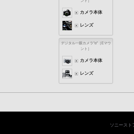
ント］
カメラ本体
レンズ
デジタル一眼カメラ"α"［Eマウ
ント］
カメラ本体
レンズ
ソニースト