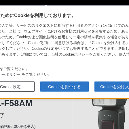
My Sonyに新規登録
サインイン
サインインするともっと便利に
めにCookieを利用しております。
HVL-F58AM
力等、サービスのリクエストに相当する利用者のアクションに応じてのみ設定され
また、当社は、ウェブサイトにおけるお客様の利用状況を分析するため、ある
ため、Cookieおよび類似技術を使用して一定の情報を収集する場合がありま
クしてください。Cookie使用にご同意頂ける場合は、「Cookieを受け入れる
ファ）
リックしてください。Cookieの設定をいつでも管理することができます。選択し
あります。 詳細については、当社のCookieポリシーをご覧ください。個
製品のアクセシビリティ
αユーザー投稿作品
法人のお客様
ソニーストア
αプラ
ントレンズ
アクセサリー
比較表
をご覧ください。
お買い物情報
支援す
シーポリシー
をご覧ください。
Cookie設定
Cookieを拒否する
Cookieを受け
シュ
L-F58AM
了
格66,000円(税込)