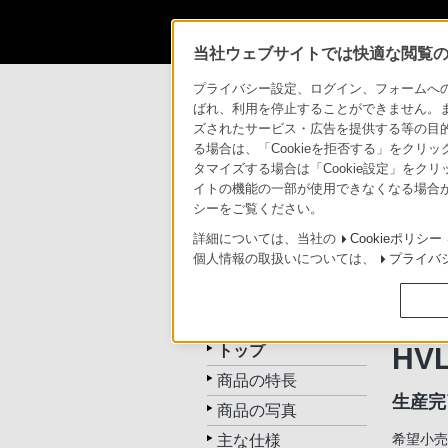
当社ウェブサイトでは快適な閲覧のた
商品情報・ストア
デジタル一眼カメラ α
プライバシー設定、ログイン、フォームへの入
ばれ、利用を停止することができません。
ズされたサービス・広告を提供する等の目的の
る場合は、「Cookieを拒否する」をクリッ
デジタル一眼カメラ α（アル
タマイズする場合は「Cookie設定」をク
イトの機能の一部が使用できなくなる場合が
シーをご覧ください。
トップ
カメラ本体
Eマウ
詳細については、当社の
Cookieポリシー
個人情報の取扱いについては、
プライバ
HVL-F58AM
フラッ
トップ
HV
商品の特長
生産完
商品の写真
主な仕様
希望小売価