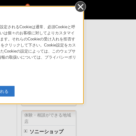
0
るCookieは通常、必須Cookieと呼
いは個々のお客様に対してよりカスタマイ
す。それらのCookieの受け入れを拒否す
」をクリックして下さい。Cookie設定をカス
たCookieの設定によっては、このウェブサ
人情報の取扱いについては、プライバシーポリ
はこちら
サポート・お問い合わせ
ザ 創作活動を
る場
入れる
ソニーの直営店
体験・相談ができる地域
店
ソニーショップ