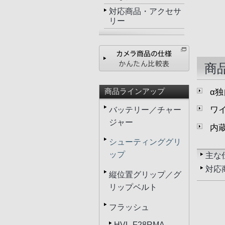
対応商品・アクセサ
リー
商
α
商品ラインアップ
ワ
バッテリー／チャー
ジャー
内
シューティンググリ
ップ
主な
対応
縦位置グリップ／グ
リップベルト
フラッシュ
HVL-F28RMA