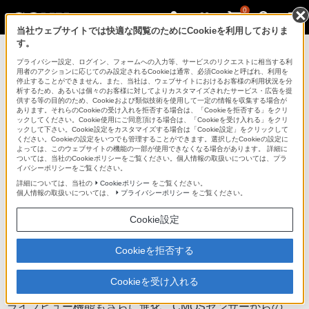
0
当社ウェブサイトでは快適な閲覧のためにCookieを利用しておりま
す。
デジタル一眼カメラ α（アルファ）
プライバシー設定、ログイン、フォームへの入力等、サービスのリクエストに相当する利
用者のアクションに応じてのみ設定されるCookieは通常、必須Cookieと呼ばれ、利用を
停止することができません。また、当社は、ウェブサイトにおけるお客様の利用状況を分
析するため、あるいは個々のお客様に対してよりカスタマイズされたサービス・広告を提
SLT-A33
供する等の目的のため、Cookieおよび類似技術を使用して一定の情報を収集する場合が
あります。それらのCookieの受け入れを拒否する場合は、「Cookieを拒否する」をクリ
ックしてください。Cookie使用にご同意頂ける場合は、「Cookieを受け入れる」をクリ
ックして下さい。Cookie設定をカスタマイズする場合は「Cookie設定」をクリックして
デジタル一眼カメラ
SLT-A33
ください。Cookieの設定をいつでも管理することができます。選択したCookieの設定に
よっては、このウェブサイトの機能の一部が使用できなくなる場合があります。 詳細に
商品の特長 | 進化した「クイックAFラ
ついては、当社のCookieポリシーをご覧ください。個人情報の取扱いについては、プラ
イバシーポリシーをご覧ください。
イブビュー」機能
詳細については、当社の
Cookieポリシー
をご覧ください。
個人情報の取扱いについては、
プライバシーポリシー
をご覧ください。
前へ
次へ
Cookie設定
Cookieを拒否する
進化した「クイックAFライブビュー」機能
Cookieを受け入れる
「トランスルーセントミラー・テクノロジー」により、
ライブビュー機能もさらに進化。CMOSセンサーからの