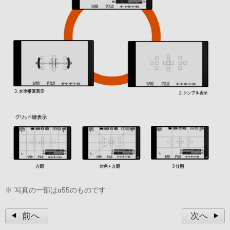
※ 写真の一部はα55のものです
前へ
次へ