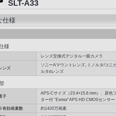
SLT-A33
な仕様
仕様
レンズ交換式デジタル一眼カメラ
ソニーAマウントレンズ, ミノルタ/コニ
レンズ
ルタαレンズ
部
APS-Cサイズ（23.4×15.6 mm）、原
素子
ター付 "Exmor"APS HD CMOSセンサー
ラ有効画素数
約1420万画素