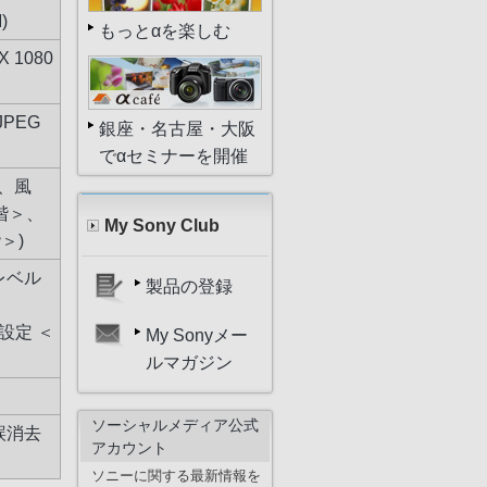
)
もっとαを楽しむ
X 1080
PEG
銀座・名古屋・大阪
でαセミナーを開催
、風
階＞、
My Sony Club
＞)
レベル
製品の登録
設定 ＜
My Sonyメー
ルマガジン
ソーシャルメディア公式
誤消去
アカウント
ソニーに関する最新情報を