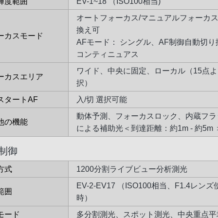
輝度範囲
EV-1~18 （ISO100相当)
オートフォーカス/マニュアルフォーカス
換え可
ーカスモード
AFモード： シングル、AF制御自動切り
コンティニュアス
ワイド、中央に固定、ローカル（15点
ーカスエリア
択）
スタートAF
入/切 選択可能
動体予測、フォーカスロック、内蔵フラ
他の機能
による補助光＜到達距離：約1m - 約5m 
制御
方式
1200分割ライブビュー分析測光
EV-2-EV17 （ISO100相当、F1.4レン
範囲
時）
モード
多分割測光、スポット測光、中央重点平