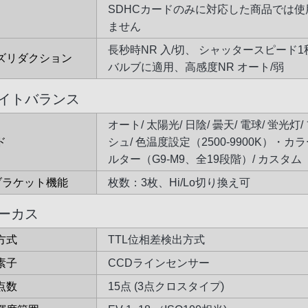
SDHCカードのみに対応した商品では使
ません
長秒時NR 入/切、 シャッタースピード
ズリダクション
バルブに適用、高感度NR オート/弱
イトバランス
オート/ 太陽光/ 日陰/ 曇天/ 電球/ 蛍光灯
ド
シュ/ 色温度設定（2500-9900K）・カ
ルター（G9-M9、全19段階）/ カスタム
ブラケット機能
枚数：3枚、Hi/Lo切り換え可
ーカス
方式
TTL位相差検出方式
素子
CCDラインセンサー
点数
15点 (3点クロスタイプ)