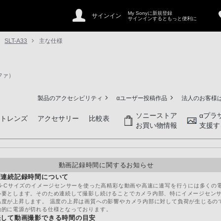
My Sonyに新規登録
サインイン
サインインするともっと便利に
SLT-A33
主な仕様
ファ）
製品のアクセシビリティ
αユーザー投稿作品
法人のお客様
ソニーストア
αプラ
ントレンズ
アクセサリー
比較表
お買い物情報
支援す
動画記録時間に関するお知らせ
画連続記録時間について
PS-Cサイズのイメージセンサーを使った高精彩な動画や高速に連写を行うには多くの
必要とします。そのため連続して撮影し続けることでカメラ内部、特にイメージセン
温度が上昇します。 温度の上昇は画質への影響やカメラ内部に対して負荷が生じるの
動的に電源が切れる仕様となっております。
続して動画撮影できる時間の目安