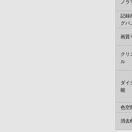
ノラマ
記録
グパ
画質
クリ
ル
ダイ
能
色空
消去