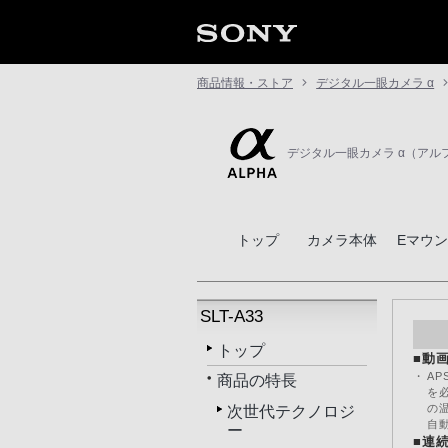
商品情報・ストア
デジタル一眼カメラ α
デジタル一眼カメラ α（アル
トップ
カメラ本体
Eマウ
SLT-A33
トップ
■動
・
A
商品の特長
を
の
次世代テクノロジ
自
ー
■連