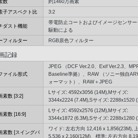
素数
約1460万画素
素子アスペクト比
3:2
帯電防止コートおよびイメージセンサー
チダスト機能
駆動による
ーフィルター
RGB原色フィルター
画記録
JPEG （DCF Ver.2.0、Exif Ver.2.3、MP
ファイル形式
Baseline準拠）、RAW （ソニー独自AR
ォーマット）、RAW＋JPEG
Lサイズ: 4592x3056 (14M),Mサイズ:
素数 [3:2]
3344x2224 (7.4M),Sサイズ: 2288x1520 (
Lサイズ: 4592x2576 (12M),Mサイズ:
素数 [16:9]
3344x1872 (6.3M),Sサイズ: 2288x1280 (
ワイド: 左右方向 12,416 x 1,856(23M)
画素数 [スイングパ
5,536 x 2,160(12M)、標準: 左右方向 8,19