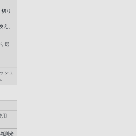
 切り
換え、
より選
ッシュ
＞
ズ使用
均測光