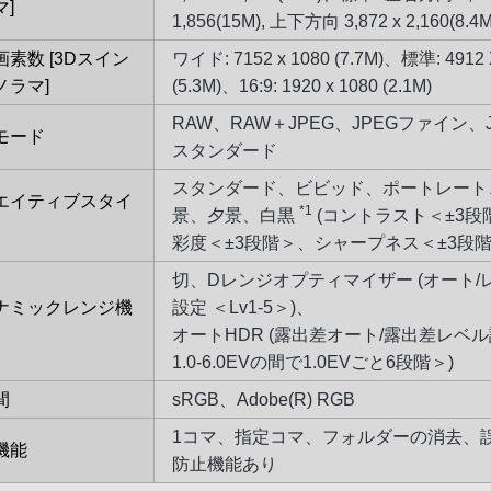
]
1,856(15M), 上下方向 3,872 x 2,160(8.4M
画素数 [3Dスイン
ワイド: 7152 x 1080 (7.7M)、標準: 4912 
ノラマ]
(5.3M)、16:9: 1920 x 1080 (2.1M)
RAW、RAW＋JPEG、JPEGファイン、J
モード
スタンダード
スタンダード、ビビッド、ポートレート
エイティブスタイ
*1
景、夕景、白黒
(コントラスト＜±3段
彩度＜±3段階＞、シャープネス＜±3段階
切、Dレンジオプティマイザー (オート/
ナミックレンジ機
設定 ＜Lv1-5＞)、
オートHDR (露出差オート/露出差レベル
1.0-6.0EVの間で1.0EVごと6段階＞)
間
sRGB、Adobe(R) RGB
1コマ、指定コマ、フォルダーの消去、
機能
防止機能あり