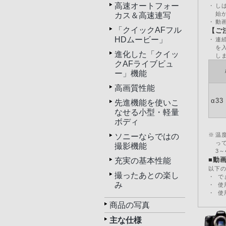
高速オートフォー
・
し
始
カス＆高速連写
・
動
「クイックAFフル
【ご
HDムービー」
・
連
を
進化した「クイッ
し
クAFライブビュ
ー」機能
高画質性能
α33
先進機能を使いこ
なせる小型・軽量
ボディ
※
温
ソニーならではの
っ
撮影機能
3
■動
充実の基本性能
以下
撮ったあとの楽し
・
で
み
・
使
・
使
商品の写真
主な仕様