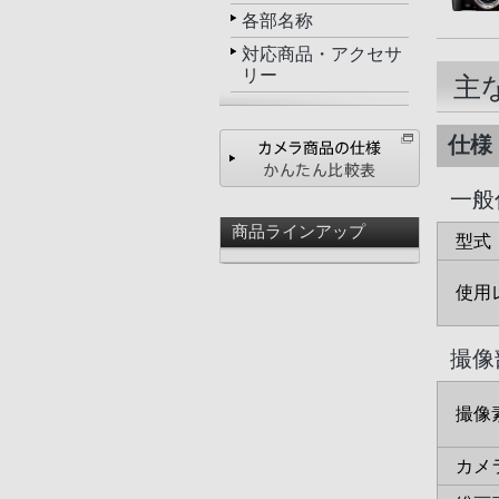
各部名称
対応商品・アクセサ
リー
主
仕様
一般
商品ラインアップ
型式
使用
撮像
撮像
カメ