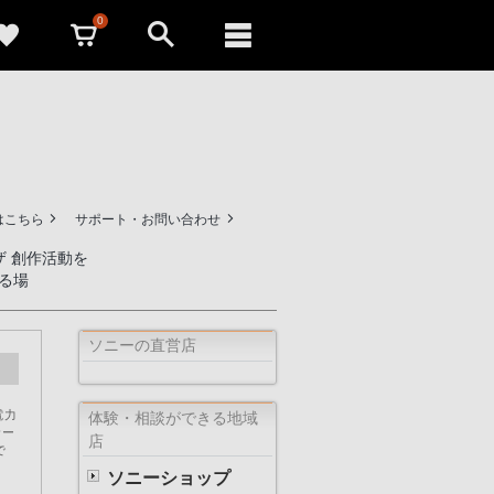
0
はこちら
サポート・お問い合わせ
ザ 創作活動を
る場
ソニーの直営店
電力
体験・相談ができる地域
サー
店
で
ソニーショップ