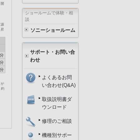
録開
ショールームで体験・相
談
電源
上昇
ソニーショールーム
サポート・お問い合
 分
わせ
 分
 分
よくあるお問
下が
い合わせ(Q&A)
、約
取扱説明書ダ
ウンロード
修理のご相談
機種別サポー