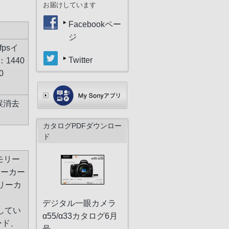
お届けしています
Facebookペー
ジ
7fpsイ
Twitter
1440
0
誤消去
カタログPDFダウンロー
ド
モリー
リーカー
リーカ
デジタル一眼カメラ
してい
α55/α33カタログ6月
ード、
号