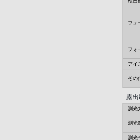
検出
フォ
フォ
アイ
その
露出
測光
測光
測光