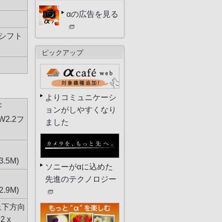
αの広告を見る
シフト
ピックアップ
よりコミュニケーシ
F
ョンがしやすくなり
W2.2フ
ました
3.5M)
ソニーがαに込めた
先進のテクノロジー
2.9M)
, 上下方向
2 x