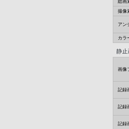
総画
撮像
アン
カラ
静止
画像
記録画
記録画
記録