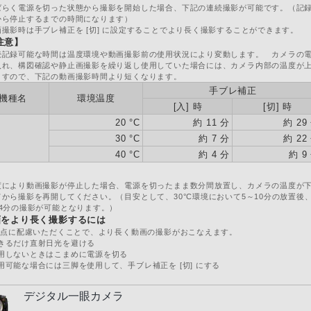
ばらく電源を切った状態から撮影を開始した場合、下記の連続撮影が可能です。（記
から停止するまでの時間になります）
画撮影時は手ブレ補正を [切] に設定することでより長く撮影することができます。
注意】
続記録可能な時間は温度環境や動画撮影前の使用状況により変動します。 カメラの
入れ、構図確認や静止画撮影を繰り返し使用していた場合には、カメラ内部の温度が
ますので、下記の動画撮影時間より短くなります。
手ブレ補正
機種名
環境温度
[入] 時
[切] 時
20 °C
約 11 分
約 29
30 °C
約 7 分
約 22
40 °C
約 4 分
約 9
度により動画撮影が停止した場合、電源を切ったまま数分間放置し、カメラの温度が
てから撮影を再開してください。（目安として、30°C環境において5～10分の放置後
～4分の撮影が可能となります。）
画をより長く撮影するには
の点に配慮いただくことで、より長く動画の撮影がおこなえます。
きるだけ直射日光を避ける
用しないときはこまめに電源を切る
用可能な場合には三脚を使用して、手ブレ補正を [切] にする
デジタル一眼カメラ