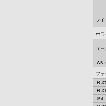
ノイ
ホワ
モー
WB
フォ
検出
検出
測距