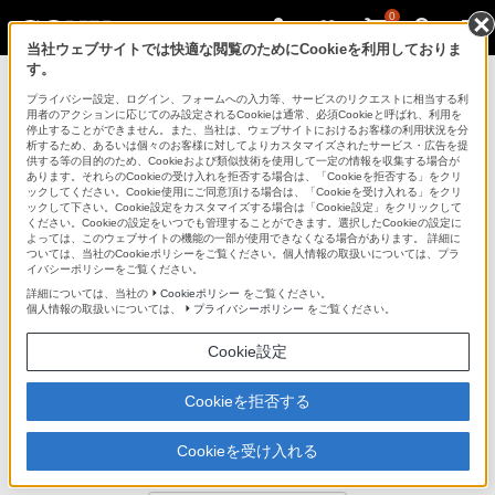
0
当社ウェブサイトでは快適な閲覧のためにCookieを利用しておりま
す。
デジタル一眼カメラ α（アルファ）
プライバシー設定、ログイン、フォームへの入力等、サービスのリクエストに相当する利
用者のアクションに応じてのみ設定されるCookieは通常、必須Cookieと呼ばれ、利用を
停止することができません。また、当社は、ウェブサイトにおけるお客様の利用状況を分
析するため、あるいは個々のお客様に対してよりカスタマイズされたサービス・広告を提
STP-SH2AM
供する等の目的のため、Cookieおよび類似技術を使用して一定の情報を収集する場合が
あります。それらのCookieの受け入れを拒否する場合は、「Cookieを拒否する」をクリ
ックしてください。Cookie使用にご同意頂ける場合は、「Cookieを受け入れる」をクリ
ックして下さい。Cookie設定をカスタマイズする場合は「Cookie設定」をクリックして
ショルダーストラップ
STP-SH2AM
ください。Cookieの設定をいつでも管理することができます。選択したCookieの設定に
よっては、このウェブサイトの機能の一部が使用できなくなる場合があります。 詳細に
商品の特長
ついては、当社のCookieポリシーをご覧ください。個人情報の取扱いについては、プラ
イバシーポリシーをご覧ください。
詳細については、当社の
Cookieポリシー
をご覧ください。
個人情報の取扱いについては、
プライバシーポリシー
をご覧ください。
●本革素材の高級感あるショルダーストラップ
Cookie設定
●30mmの幅細タイプ
Cookieを拒否する
●ソニーロゴ刻印入り
材質：本革
Cookieを受け入れる