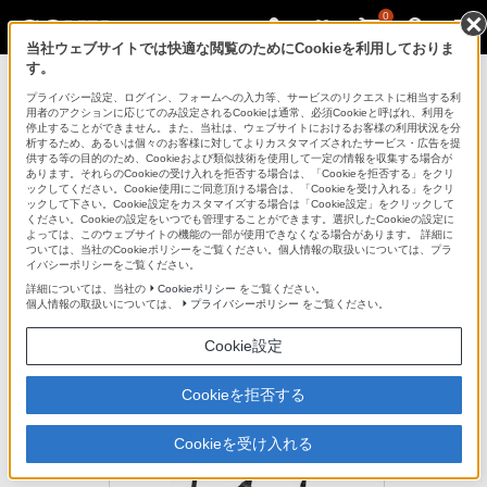
0
当社ウェブサイトでは快適な閲覧のためにCookieを利用しておりま
す。
デジタル一眼カメラ α（アルファ）
プライバシー設定、ログイン、フォームへの入力等、サービスのリクエストに相当する利
用者のアクションに応じてのみ設定されるCookieは通常、必須Cookieと呼ばれ、利用を
停止することができません。また、当社は、ウェブサイトにおけるお客様の利用状況を分
析するため、あるいは個々のお客様に対してよりカスタマイズされたサービス・広告を提
STP-SS2AM
供する等の目的のため、Cookieおよび類似技術を使用して一定の情報を収集する場合が
あります。それらのCookieの受け入れを拒否する場合は、「Cookieを拒否する」をクリ
ックしてください。Cookie使用にご同意頂ける場合は、「Cookieを受け入れる」をクリ
ックして下さい。Cookie設定をカスタマイズする場合は「Cookie設定」をクリックして
ショルダーストラップ
ください。Cookieの設定をいつでも管理することができます。選択したCookieの設定に
STP-SS2AM
よっては、このウェブサイトの機能の一部が使用できなくなる場合があります。 詳細に
ついては、当社のCookieポリシーをご覧ください。個人情報の取扱いについては、プラ
イバシーポリシーをご覧ください。
生産完了
詳細については、当社の
Cookieポリシー
をご覧ください。
個人情報の取扱いについては、
プライバシーポリシー
をご覧ください。
希望小売価格2,750円(税込)
Cookie設定
Cookieを拒否する
Cookieを受け入れる