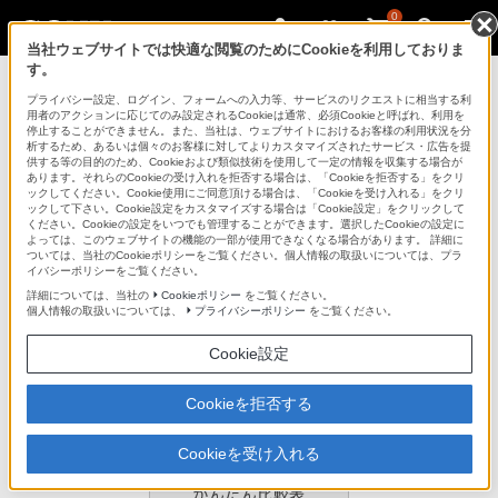
0
当社ウェブサイトでは快適な閲覧のためにCookieを利用しておりま
す。
デジタル一眼カメラ α（アルファ）
プライバシー設定、ログイン、フォームへの入力等、サービスのリクエストに相当する利
用者のアクションに応じてのみ設定されるCookieは通常、必須Cookieと呼ばれ、利用を
停止することができません。また、当社は、ウェブサイトにおけるお客様の利用状況を分
析するため、あるいは個々のお客様に対してよりカスタマイズされたサービス・広告を提
STP-SS3AM
供する等の目的のため、Cookieおよび類似技術を使用して一定の情報を収集する場合が
あります。それらのCookieの受け入れを拒否する場合は、「Cookieを拒否する」をクリ
ックしてください。Cookie使用にご同意頂ける場合は、「Cookieを受け入れる」をクリ
ックして下さい。Cookie設定をカスタマイズする場合は「Cookie設定」をクリックして
ショルダーストラップ
STP-SS3AM
ください。Cookieの設定をいつでも管理することができます。選択したCookieの設定に
よっては、このウェブサイトの機能の一部が使用できなくなる場合があります。 詳細に
商品の特長
ついては、当社のCookieポリシーをご覧ください。個人情報の取扱いについては、プラ
イバシーポリシーをご覧ください。
詳細については、当社の
Cookieポリシー
をご覧ください。
個人情報の取扱いについては、
プライバシーポリシー
をご覧ください。
●30mmの幅細タイプ
Cookie設定
●柔らかな仕様で使いやすい
Cookieを拒否する
●裏地はすべり止め付き
Cookieを受け入れる