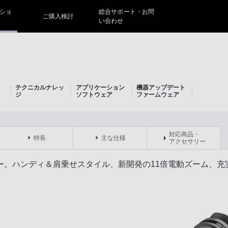
ショ
総合サポート・お問
ご購入検討
い合わせ
テクニカルナレッ
アプリケーション
機器アップデート
ジ
ソフトウェア
ファームウェア
対応商品・
特長
主な仕様
アクセサリー
ー。ハンディ＆肩乗せスタイル、新開発の11倍電動ズーム、充