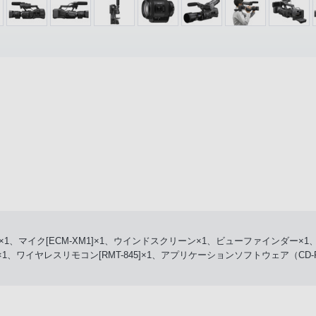
×1、マイク[ECM-XM1]×1、ウインドスクリーン×1、ビューファインダー×1
、ワイヤレスリモコン[RMT-845]×1、アプリケーションソフトウェア（CD-ROM）[C