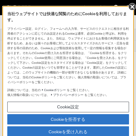
法人のお客様
当社ウェブサイトでは快適な閲覧のためにCookieを利用しておりま
す。
Networked Live
プライバシー設定、ログイン、フォームへの入力等、サービスのリクエストに相当する利
Networked Liveと
Networked Liveで
Nevion社との連携
用者のアクションに応じてのみ設定されるCookieは通常、必須Cookieと呼ばれ、利用を
トップ
は
広がる世界
のご紹介
停止することができません。また、当社は、ウェブサイトにおけるお客様の利用状況を分
析するため、あるいは個々のお客様に対してよりカスタマイズされたサービス・広告を提
商品一覧
対応機器
事例紹介
供する等の目的のため、Cookieおよび類似技術を使用して一定の情報を収集する場合が
あります。それらのCookieの受け入れを拒否する場合は、「Cookieを拒否する」をクリ
ックしてください。Cookie使用にご同意頂ける場合は、「Cookieを受け入れる」をクリ
SNMPエージェントソフトウェア
NXLL-SN80
ックして下さい。Cookie設定をカスタマイズする場合は「Cookie設定」をクリックして
詳細メニュー
ください。Cookieの設定をいつでも管理することができます。選択したCookieの設定に
よっては、このウェブサイトの機能の一部が使用できなくなる場合があります。 詳細に
特長
ついては、当社のCookieポリシーをご覧ください。個人情報の取扱いについては、プラ
イバシーポリシーをご覧ください。
詳細については、当社の
Cookieポリシー
をご覧ください。
個人情報の取扱いについては、
プライバシーポリシー
をご覧ください。
SNMP エージェント機能の有効化
Cookie設定
『NXL-ME80』のSNMPエージェント機能を有効にする
Cookieを拒否する
ソフトウェアライセンスです。
Cookieを受け入れる