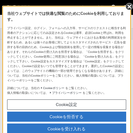
法人のお客様
当社ウェブサイトでは快適な閲覧のためにCookieを利用しておりま
す。
プロオーディオ
プライバシー設定、ログイン、フォームへの入力等、サービスのリクエストに相当する利
用者のアクションに応じてのみ設定されるCookieは通常、必須Cookieと呼ばれ、利用を
トップ
商品一覧
アクセサリー
事例紹介
停止することができません。また、当社は、ウェブサイトにおけるお客様の利用状況を分
析するため、あるいは個々のお客様に対してよりカスタマイズされたサービス・広告を提
機器アップデート
サポート・お問い合
ファームウェア
わせ
供する等の目的のため、Cookieおよび類似技術を使用して一定の情報を収集する場合が
あります。それらのCookieの受け入れを拒否する場合は、「Cookieを拒否する」をクリ
ックしてください。Cookie使用にご同意頂ける場合は、「Cookieを受け入れる」をクリ
デジタルワイヤレスレシーバー
DWR-S03D
ックして下さい。Cookie設定をカスタマイズする場合は「Cookie設定」をクリックして
詳細メニュー
ください。Cookieの設定をいつでも管理することができます。選択したCookieの設定に
よっては、このウェブサイトの機能の一部が使用できなくなる場合があります。 詳細に
ついては、当社のCookieポリシーをご覧ください。個人情報の取扱いについては、プラ
イバシーポリシーをご覧ください。
詳細については、当社の
Cookieポリシー
をご覧ください。
個人情報の取扱いについては、
プライバシーポリシー
をご覧ください。
Cookie設定
Cookieを拒否する
Cookieを受け入れる