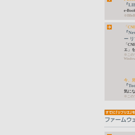
『LI
e-B
※BBe
「CN
『Ne
ー 
「CN
エ」
※このソ
Win
今、
『To
気に
※このソ