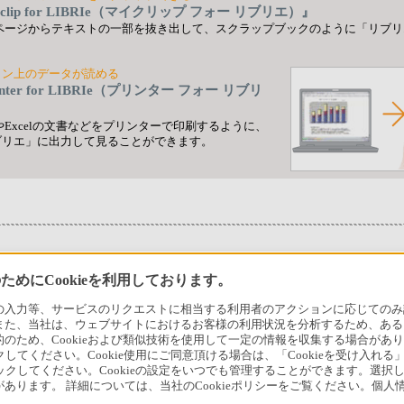
clip for LIBRIe（マイクリップ フォー リブリエ）』
Bページからテキストの一部を抜き出して、スクラップブックのように「リブ
。
コン上のデータが読める
inter for LIBRIe（プリンター フォー リブリ
』
dやExcelの文書などをプリンターで印刷するように、
ブリエ」に出力して見ることができます。
めにCookieを利用しております。
アでのお買い物にあたって
セキュリティ・ブラウザ環境
特定商取
力等、サービスのリクエストに相当する利用者のアクションに応じてのみ設定され
また、当社は、ウェブサイトにおけるお客様の利用状況を分析するため、ある
会社情報
採用情報
特約店のご案内
ニュース
ため、Cookieおよび類似技術を使用して一定の情報を収集する場合がありま
クしてください。Cookie使用にご同意頂ける場合は、「Cookieを受け入れる
リックしてください。Cookieの設定をいつでも管理することができます。選択し
あります。 詳細については、当社のCookieポリシーをご覧ください。個