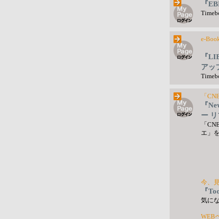
『EB
Tim
e-B
『LI
アッ
Tim
「CN
『Ne
ー 
「CN
エ」
今、
『To
気に
WE