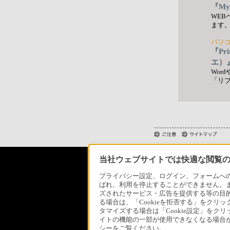
『My
WE
ます
パソ
『Pr
エ）
Wor
「リ
当社ウェブサイトでは快適な閲覧のた
ソニースト
プライバシー設定、ログイン、フォームへの入
ばれ、利用を停止することができません。
ズされたサービス・広告を提供する等の目的の
る場合は、「Cookieを拒否する」をクリッ
日本
タマイズする場合は「Cookie設定」をク
イトの機能の一部が使用できなくなる場合が
シーをご覧ください。