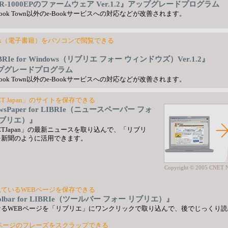
R-1000EPのファームウェア Ver.1.2』アップグレードプログラム
ebook Town以外のe-Bookサービスへの対応などが改善されます。
ook（電子書籍）をパソコンで閲覧できる
BRIe for Windows（リブリエ フォー ウィンドウズ）Ver.1.2』
プグレードプログラム
ebook Town以外のe-Bookサービスへの対応などが改善されます。
ET Japan」のサイトを保存できる
wsPaper for LIBRIe（ニュースペーパー フォ
リブリエ）』
ETJapan」の最新ニュースを取り込んで、「リブリ
を新聞のように活用できます。
Copyright © 2005 CNET N
見ているWEBページを保存できる
olbar for LIBRIe（ツールバー フォー リブリエ）』
なるWEBページを「リブリエ」にワンクリックで取り込んで、後でじっくり読
Bページのフレーズをスクラップできる