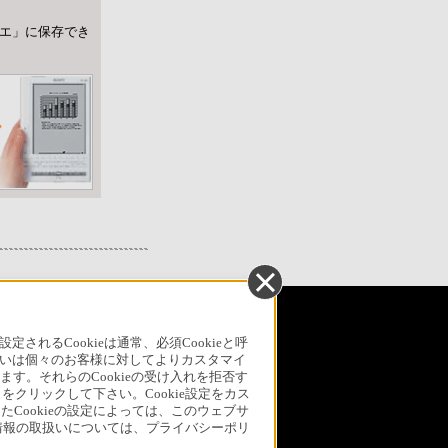
リエ」に保存でき
引法に基づく表記
ご利用ガイド
規約
るCookieは通常、必須Cookieと呼
いは個々のお客様に対してよりカスタマイ
リリース
環境情報
My Sony 利用規約
す。それらのCookieの受け入れを拒否す
」をクリックして下さい。Cookie設定をカス
たCookieの設定によっては、このウェブサ
人情報の取扱いについては、プライバシーポリ