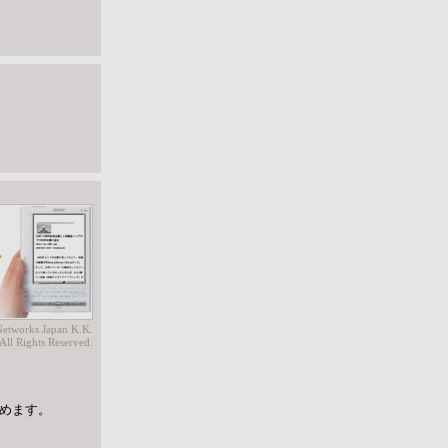
etworks Japan K.K.
All Rights Reserved.
めます。