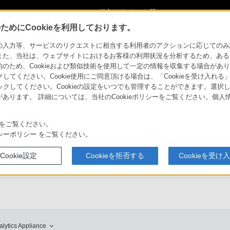
ショ
総合サポート・お問
ご購入検討
い合わせ
めにCookieを利用しております。
品・アクセサリー
力等、サービスのリクエストに相当する利用者のアクションに応じてのみ設定され
また、当社は、ウェブサイトにおけるお客様の利用状況を分析するため、ある
ため、Cookieおよび類似技術を使用して一定の情報を収集する場合がありま
クしてください。Cookie使用にご同意頂ける場合は、「Cookieを受け入れる
リックしてください。Cookieの設定をいつでも管理することができます。選択し
ソフトウェアダウ
商品
事例紹介
ンロード
あります。 詳細については、当社のCookieポリシーをご覧ください。個
をご覧ください。
シーポリシー
をご覧ください。
対応商品・
特長
主な仕様
アクセサリー
Cookie設定
Cookieを拒否する
Cookieを受け
lytics Appliance