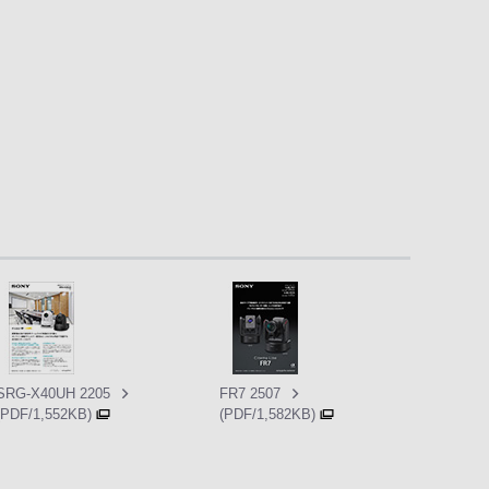
SRG-X40UH 2205
FR7 2507
(PDF/1,552KB)
(PDF/1,582KB)