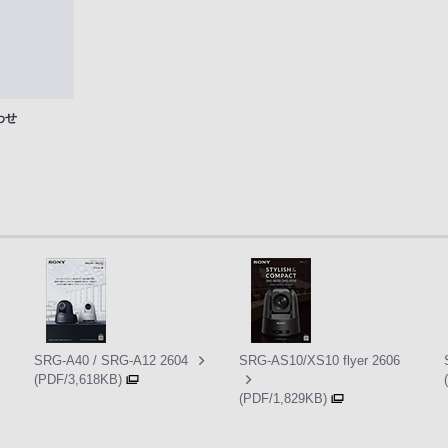
わせ
SRG-A40 / SRG-A12 2604
SRG-AS10/XS10 flyer 2606
(PDF/3,618KB)
(PDF/1,829KB)