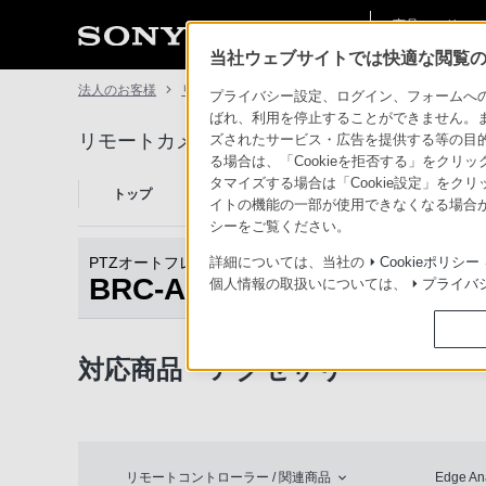
商品・ソリュー
法人のお客様
ン情報
当社ウェブサイトでは快適な閲覧のた
法人のお客様
リモートカメラシステム
BRC-AM7
対応商
プライバシー設定、ログイン、フォームへの入
ばれ、利用を停止することができません。
リモートカメラシステム
ズされたサービス・広告を提供する等の目的の
る場合は、「Cookieを拒否する」をクリッ
タマイズする場合は「Cookie設定」をク
リモートカメラシ
トップ
商品一覧
関連
ステムとは
イトの機能の一部が使用できなくなる場合が
シーをご覧ください。
PTZオートフレーミングカメラ
詳細については、当社の
Cookieポリシー
BRC-AM7
個人情報の取扱いについては、
プライバ
商品トップ
対応商品・アクセサリー
リモートコントローラー / 関連商品
Edge Ana