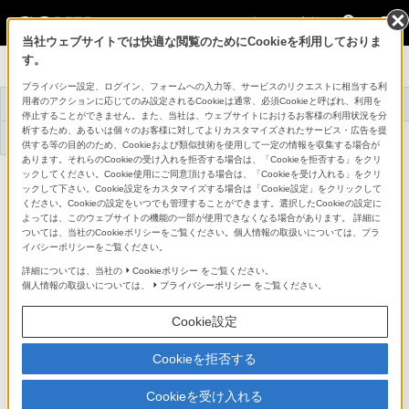
法人のお客様
当社ウェブサイトでは快適な閲覧のためにCookieを利用しておりま
す。
リモートカメラシステム
プライバシー設定、ログイン、フォームへの入力等、サービスのリクエストに相当する利
リモートカメラシス
用者のアクションに応じてのみ設定されるCookieは通常、必須Cookieと呼ばれ、利用を
トップ
商品一覧
関連商品
テムとは
停止することができません。また、当社は、ウェブサイトにおけるお客様の利用状況を分
析するため、あるいは個々のお客様に対してよりカスタマイズされたサービス・広告を提
ソフトウェアダウン
サポート・お問い合
事例紹介
ロード
わせ
供する等の目的のため、Cookieおよび類似技術を使用して一定の情報を収集する場合が
あります。それらのCookieの受け入れを拒否する場合は、「Cookieを拒否する」をクリ
ックしてください。Cookie使用にご同意頂ける場合は、「Cookieを受け入れる」をクリ
旋回型4Kカラービデオカメラ
BRC-X400
ックして下さい。Cookie設定をカスタマイズする場合は「Cookie設定」をクリックして
詳細メニュー
ください。Cookieの設定をいつでも管理することができます。選択したCookieの設定に
よっては、このウェブサイトの機能の一部が使用できなくなる場合があります。 詳細に
ついては、当社のCookieポリシーをご覧ください。個人情報の取扱いについては、プラ
イバシーポリシーをご覧ください。
詳細については、当社の
Cookieポリシー
をご覧ください。
個人情報の取扱いについては、
プライバシーポリシー
をご覧ください。
Cookie設定
Cookieを拒否する
Cookieを受け入れる