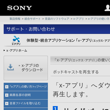
製品情報
>
総合サポート
>
音楽のソフトウェア
>
x-アプリ
>
x-アプリの使い方
「x-アプリ」へダ
再生します。