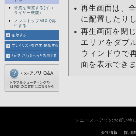
再生画面は、
音質を調整する(イコ
ライザー機能)
に配置したり
ノンストップMIXで再
生する
再生画面を閉
エリアをダブ
ウィンドウで
面を表示でき
ソニーストアでのお買い物
会社情報
採用