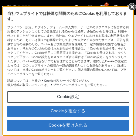
0
当社ウェブサイトでは快適な閲覧のためにCookieを利用しておりま
す。
使いかた
>
撮影した写真や動画の保存先をSDメモリーカードに変更
する方法
プライバシー設定、ログイン、フォームへの入力等、サービスのリクエストに相当する利
用者のアクションに応じてのみ設定されるCookieは通常、必須Cookieと呼ばれ、利用を
停止することができません。また、当社は、ウェブサイトにおけるお客様の利用状況を分
析するため、あるいは個々のお客様に対してよりカスタマイズされたサービス・広告を提
供する等の目的のため、Cookieおよび類似技術を使用して一定の情報を収集する場合が
あります。それらのCookieの受け入れを拒否する場合は、「Cookieを拒否する」をクリ
ックしてください。Cookie使用にご同意頂ける場合は、「Cookieを受け入れる」をクリ
Xperia™ Tablet / Sony Tablet
ックして下さい。Cookie設定をカスタマイズする場合は「Cookie設定」をクリックして
ください。Cookieの設定をいつでも管理することができます。選択したCookieの設定に
サポート・お問い合わせ
よっては、このウェブサイトの機能の一部が使用できなくなる場合があります。 詳細に
ついては、当社のCookieポリシーをご覧ください。個人情報の取扱いについては、プラ
イバシーポリシーをご覧ください。
製品情報ページ
詳細については、当社の
Cookieポリシー
をご覧ください。
個人情報の取扱いについては、
プライバシーポリシー
をご覧ください。
使いかた
Cookie設定
対応機種
Cookieを拒否する
Cookieを受け入れる