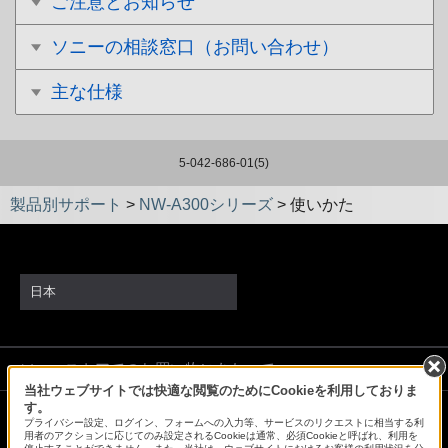
ご注意とお知らせ
ソニーの相談窓口（お問い合わせ）
主な仕様
5-042-686-01(5)
製品別サポート
>
NW-A300シリーズ
>
使いかた
日本
ソニーストアでのお買い物にあたって
当社ウェブサイトでは快適な閲覧のためにCookieを利用しておりま
す。
プライバシー設定、ログイン、フォームへの入力等、サービスのリクエストに相当する利
会社情報
採用情報
特約店のご案内
ニュースリリース
用者のアクションに応じてのみ設定されるCookieは通常、必須Cookieと呼ばれ、利用を