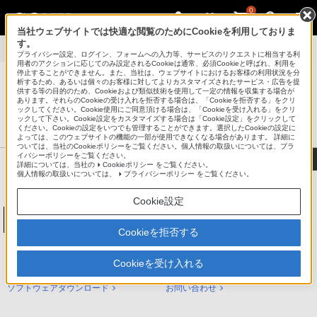
0
当社ウェブサイトでは快適な閲覧のためにCookieを利用しておりま
す。
製品別サポート
>
NW-A300シリーズ
>
使いかた
プライバシー設定、ログイン、フォームへの入力等、サービスのリクエストに相当する利
用者のアクションに応じてのみ設定されるCookieは通常、必須Cookieと呼ばれ、利用を
停止することができません。また、当社は、ウェブサイトにおけるお客様の利用状況を分
析するため、あるいは個々のお客様に対してよりカスタマイズされたサービス・広告を提
供する等の目的のため、Cookieおよび類似技術を使用して一定の情報を収集する場合が
あります。それらのCookieの受け入れを拒否する場合は、「Cookieを拒否する」をクリ
®
ポータブルオーディオプレーヤー ウォークマン
ックしてください。Cookie使用にご同意頂ける場合は、「Cookieを受け入れる」をクリ
ックして下さい。Cookie設定をカスタマイズする場合は「Cookie設定」をクリックして
サポート・お問い合わせ
ください。Cookieの設定をいつでも管理することができます。選択したCookieの設定に
よっては、このウェブサイトの機能の一部が使用できなくなる場合があります。 詳細に
ついては、当社のCookieポリシーをご覧ください。個人情報の取扱いについては、プラ
イバシーポリシーをご覧ください。
詳細については、当社の
Cookieポリシー
をご覧ください。
個人情報の取扱いについては、
プライバシーポリシー
をご覧ください。
Cookie設定
ウォークマンAシリーズ
NW-A300シリーズ
Cookieを拒否する
NW-A300シリーズ サポートトップ
Cookieを受け入れる
使いかた（ヘルプガイド）
困ったときは（Q&A）
ソフトウェアダウンロード
お問い合わせ