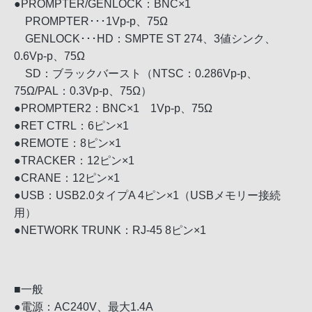
●PROMPTER/GENLOCK：BNC×1
PROMPTER･･･1Vp-p、75Ω
GENLOCK･･･HD：SMPTE ST 274、3値シンク、
0.6Vp-p、75Ω
SD：ブラックバースト（NTSC：0.286Vp-p、
75Ω/PAL：0.3Vp-p、75Ω）
●PROMPTER2：BNC×1 1Vp-p、75Ω
●RET CTRL：6ピン×1
●REMOTE：8ピン×1
●TRACKER：12ピン×1
●CRANE：12ピン×1
●USB：USB2.0タイプA 4ピン×1（USBメモリー接続
用）
●NETWORK TRUNK：RJ-45 8ピン×1
■一般
●電源：AC240V、最大1.4A