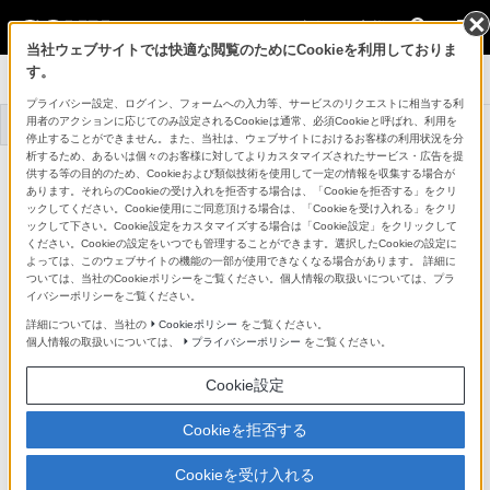
法人のお客様
当社ウェブサイトでは快適な閲覧のためにCookieを利用しておりま
す。
システムカメラ
プライバシー設定、ログイン、フォームへの入力等、サービスのリクエストに相当する利
用者のアクションに応じてのみ設定されるCookieは通常、必須Cookieと呼ばれ、利用を
トップ
商品一覧
事例一覧
停止することができません。また、当社は、ウェブサイトにおけるお客様の利用状況を分
析するため、あるいは個々のお客様に対してよりカスタマイズされたサービス・広告を提
マルチフォーマットポータブルカメラ
供する等の目的のため、Cookieおよび類似技術を使用して一定の情報を収集する場合が
HDC-3500V
あります。それらのCookieの受け入れを拒否する場合は、「Cookieを拒否する」をクリ
詳細メニュー
ックしてください。Cookie使用にご同意頂ける場合は、「Cookieを受け入れる」をクリ
ックして下さい。Cookie設定をカスタマイズする場合は「Cookie設定」をクリックして
特長
ください。Cookieの設定をいつでも管理することができます。選択したCookieの設定に
よっては、このウェブサイトの機能の一部が使用できなくなる場合があります。 詳細に
ついては、当社のCookieポリシーをご覧ください。個人情報の取扱いについては、プラ
イバシーポリシーをご覧ください。
詳細については、当社の
Cookieポリシー
をご覧ください。
個人情報の取扱いについては、
プライバシーポリシー
をご覧ください。
Cookie設定
Cookieを拒否する
Cookieを受け入れる