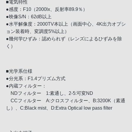
■電気特性
●感度：F10（2000lx、反射率89.9％）
●映像S/N：62dB以上
●水平解像度：2000TV本以上（画面中心、4K出力オプシ
ョン装着時、変調度5%以上）
●幾何学ひずみ：認められず（レンズによるひずみを除
く）
■光学系仕様
●分光系：F1.4プリズム方式
●内蔵フィルター：
NDフィルター 1:素通し、2-5:可変ND
CCフィルター A:クロスフィルター、B:3200K（素通
し）、C:Black mist、D:Extra Optical low pass filter