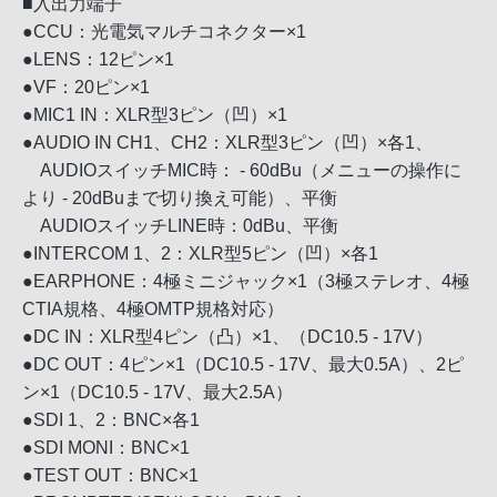
■入出力端子
●CCU：光電気マルチコネクター×1
●LENS：12ピン×1
●VF：20ピン×1
●MIC1 IN：XLR型3ピン（凹）×1
●AUDIO IN CH1、CH2：XLR型3ピン（凹）×各1、
AUDIOスイッチMIC時： - 60dBu（メニューの操作に
より - 20dBuまで切り換え可能）、平衡
AUDIOスイッチLINE時：0dBu、平衡
●INTERCOM 1、2：XLR型5ピン（凹）×各1
●EARPHONE：4極ミニジャック×1（3極ステレオ、4極
CTIA規格、4極OMTP規格対応）
●DC IN：XLR型4ピン（凸）×1、（DC10.5 - 17V）
●DC OUT：4ピン×1（DC10.5 - 17V、最大0.5A）、2ピ
ン×1（DC10.5 - 17V、最大2.5A）
●SDI 1、2：BNC×各1
●SDI MONI：BNC×1
●TEST OUT：BNC×1