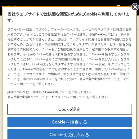
法人のお客様
当社ウェブサイトでは快適な閲覧のためにCookieを利用しておりま
す。
システムカメラ
プライバシー設定、ログイン、フォームへの入力等、サービスのリクエストに相当する利
用者のアクションに応じてのみ設定されるCookieは通常、必須Cookieと呼ばれ、利用を
トップ
商品一覧
事例一覧
停止することができません。また、当社は、ウェブサイトにおけるお客様の利用状況を分
析するため、あるいは個々のお客様に対してよりカスタマイズされたサービス・広告を提
HDマルチパーパスカメラ
供する等の目的のため、Cookieおよび類似技術を使用して一定の情報を収集する場合が
HDC-P31
あります。それらのCookieの受け入れを拒否する場合は、「Cookieを拒否する」をクリ
詳細メニュー
ックしてください。Cookie使用にご同意頂ける場合は、「Cookieを受け入れる」をクリ
ックして下さい。Cookie設定をカスタマイズする場合は「Cookie設定」をクリックして
特長
ください。Cookieの設定をいつでも管理することができます。選択したCookieの設定に
よっては、このウェブサイトの機能の一部が使用できなくなる場合があります。 詳細に
ついては、当社のCookieポリシーをご覧ください。個人情報の取扱いについては、プラ
イバシーポリシーをご覧ください。
2/3型3板式 HDグローバルシャッター
詳細については、当社の
Cookieポリシー
をご覧ください。
個人情報の取扱いについては、
プライバシーポリシー
をご覧ください。
CMOSイメージセンサー搭載
Cookie設定
HDC-3100同様のグローバルシャッター機能付き3板式
Cookieを拒否する
2/3型 HD CMOSイメージセンサーを搭載しています。グ
Cookieを受け入れる
ローバルシャッター機能により、ローリングシャッター