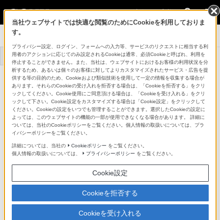
法人のお客様
当社ウェブサイトでは快適な閲覧のためにCookieを利用しておりま
す。
システムカメラ
プライバシー設定、ログイン、フォームへの入力等、サービスのリクエストに相当する利
用者のアクションに応じてのみ設定されるCookieは通常、必須Cookieと呼ばれ、利用を
トップ
商品一覧
事例一覧
停止することができません。また、当社は、ウェブサイトにおけるお客様の利用状況を分
析するため、あるいは個々のお客様に対してよりカスタマイズされたサービス・広告を提
カメラエクステンションアダプター
供する等の目的のため、Cookieおよび類似技術を使用して一定の情報を収集する場合が
HDCE-500
あります。それらのCookieの受け入れを拒否する場合は、「Cookieを拒否する」をクリ
詳細メニュー
ックしてください。Cookie使用にご同意頂ける場合は、「Cookieを受け入れる」をクリ
ックして下さい。Cookie設定をカスタマイズする場合は「Cookie設定」をクリックして
ください。Cookieの設定をいつでも管理することができます。選択したCookieの設定に
よっては、このウェブサイトの機能の一部が使用できなくなる場合があります。 詳細に
ついては、当社のCookieポリシーをご覧ください。個人情報の取扱いについては、プラ
イバシーポリシーをご覧ください。
詳細については、当社の
Cookieポリシー
をご覧ください。
個人情報の取扱いについては、
プライバシーポリシー
をご覧ください。
Cookie設定
Cookieを拒否する
Cookieを受け入れる