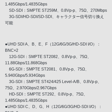
1.485Gbps/1.4835Gbps
SD-SDI：SMPTE ST259M、0.8Vp-p、75Ω、270Mbps
3G-SDI/HD-SDI/SD-SDI、キャラクター信号切り換え
可能
●UHD SDI A、B、E、F（12G/6G/3G/HD-SDI I/O）：
BNC×2
12G-SDI：SMPTE ST2082、0.8Vp-p、75Ω、
11.88Gbps/11.868Gbps
6G-SDI：SMPTE ST2081、0.8Vp-p、75Ω、
5.940Gbps/5.934Gbps
3G-SDI：SMPTE ST424/425 Level-A/B、0.8Vp-p、
75Ω、2.970Gbps/2.967Gbps
HD-SDI：SMPTE ST292、0.8Vp-p、75Ω、
1.485Gbps/1.4835Gbps
●UHD SDI C、D、G、H（12G/6G/3G/HD-SDI I/O）：