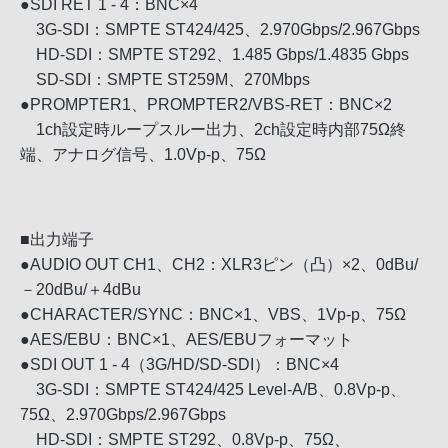
●SDI RET 1 - 4：BNC×4
3G-SDI：SMPTE ST424/425、2.970Gbps/2.967Gbps
HD-SDI：SMPTE ST292、1.485 Gbps/1.4835 Gbps
SD-SDI：SMPTE ST259M、270Mbps
●PROMPTER1、PROMPTER2/VBS-RET：BNC×2
1ch設定時ループスルー出力、2ch設定時内部75Ω終
端、アナログ信号、1.0Vp-p、75Ω
■出力端子
●AUDIO OUT CH1、CH2：XLR3ピン（凸）×2、0dBu/
－20dBu/＋4dBu
●CHARACTER/SYNC：BNC×1、VBS、1Vp-p、75Ω
●AES/EBU：BNC×1、AES/EBUフォーマット
●SDI OUT 1 - 4（3G/HD/SD-SDI）：BNC×4
3G-SDI：SMPTE ST424/425 Level-A/B、0.8Vp-p、
75Ω、2.970Gbps/2.967Gbps
HD-SDI：SMPTE ST292、0.8Vp-p、75Ω、