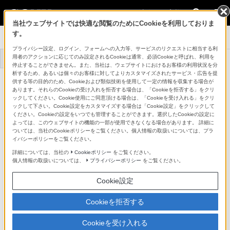
法人のお客様
当社ウェブサイトでは快適な閲覧のためにCookieを利用しておりま
す。
システムカメラ
プライバシー設定、ログイン、フォームへの入力等、サービスのリクエストに相当する利
用者のアクションに応じてのみ設定されるCookieは通常、必須Cookieと呼ばれ、利用を
トップ
商品一覧
事例一覧
停止することができません。また、当社は、ウェブサイトにおけるお客様の利用状況を分
析するため、あるいは個々のお客様に対してよりカスタマイズされたサービス・広告を提
カメラコントロールユニット
供する等の目的のため、Cookieおよび類似技術を使用して一定の情報を収集する場合が
HDCU-5000
あります。それらのCookieの受け入れを拒否する場合は、「Cookieを拒否する」をクリ
詳細メニュー
ックしてください。Cookie使用にご同意頂ける場合は、「Cookieを受け入れる」をクリ
ックして下さい。Cookie設定をカスタマイズする場合は「Cookie設定」をクリックして
特長
ください。Cookieの設定をいつでも管理することができます。選択したCookieの設定に
よっては、このウェブサイトの機能の一部が使用できなくなる場合があります。 詳細に
ついては、当社のCookieポリシーをご覧ください。個人情報の取扱いについては、プラ
イバシーポリシーをご覧ください。
UHB伝送用/3G伝送用のDual光コネ
詳細については、当社の
Cookieポリシー
をご覧ください。
個人情報の取扱いについては、
プライバシーポリシー
をご覧ください。
クター搭載による高いカメラ接続性
Cookie設定
HDCU-5000は、背面にUHB伝送用光コネクタと従来の
Cookieを拒否する
3G伝送用の光コネクターを2つ標準実装しております。
Cookieを受け入れる
以下の各モデルを、光コネクターへダイレクトで接続す