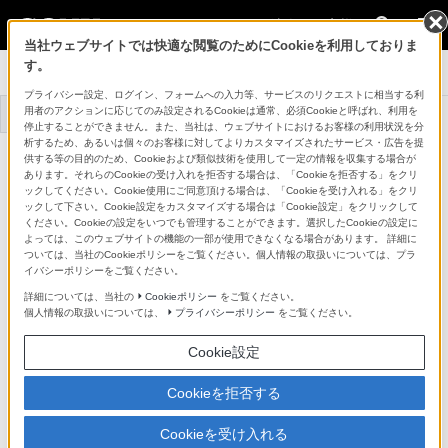
法人のお客様
当社ウェブサイトでは快適な閲覧のためにCookieを利用しておりま
す。
システムカメラ
プライバシー設定、ログイン、フォームへの入力等、サービスのリクエストに相当する利
用者のアクションに応じてのみ設定されるCookieは通常、必須Cookieと呼ばれ、利用を
トップ
商品一覧
事例一覧
停止することができません。また、当社は、ウェブサイトにおけるお客様の利用状況を分
析するため、あるいは個々のお客様に対してよりカスタマイズされたサービス・広告を提
シングルモードファイバーコネクターキット
供する等の目的のため、Cookieおよび類似技術を使用して一定の情報を収集する場合が
HKCU-SM50
あります。それらのCookieの受け入れを拒否する場合は、「Cookieを拒否する」をクリ
詳細メニュー
ックしてください。Cookie使用にご同意頂ける場合は、「Cookieを受け入れる」をクリ
ックして下さい。Cookie設定をカスタマイズする場合は「Cookie設定」をクリックして
ください。Cookieの設定をいつでも管理することができます。選択したCookieの設定に
よっては、このウェブサイトの機能の一部が使用できなくなる場合があります。 詳細に
ついては、当社のCookieポリシーをご覧ください。個人情報の取扱いについては、プラ
イバシーポリシーをご覧ください。
詳細については、当社の
Cookieポリシー
をご覧ください。
個人情報の取扱いについては、
プライバシーポリシー
をご覧ください。
Cookie設定
Cookieを拒否する
Cookieを受け入れる