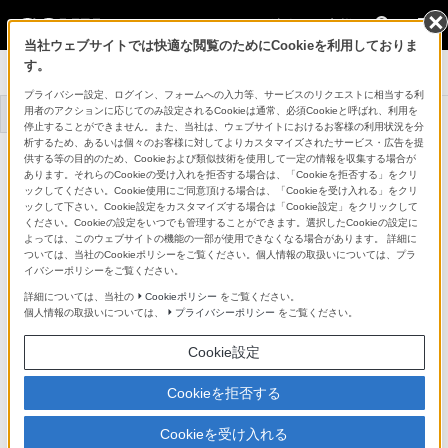
法人のお客様
当社ウェブサイトでは快適な閲覧のためにCookieを利用しておりま
す。
システムカメラ
プライバシー設定、ログイン、フォームへの入力等、サービスのリクエストに相当する利
用者のアクションに応じてのみ設定されるCookieは通常、必須Cookieと呼ばれ、利用を
トップ
商品一覧
事例一覧
停止することができません。また、当社は、ウェブサイトにおけるお客様の利用状況を分
析するため、あるいは個々のお客様に対してよりカスタマイズされたサービス・広告を提
デジタルトライアックスカメラ
供する等の目的のため、Cookieおよび類似技術を使用して一定の情報を収集する場合が
HSC-300
あります。それらのCookieの受け入れを拒否する場合は、「Cookieを拒否する」をクリ
詳細メニュー
ックしてください。Cookie使用にご同意頂ける場合は、「Cookieを受け入れる」をクリ
ックして下さい。Cookie設定をカスタマイズする場合は「Cookie設定」をクリックして
主な仕様
ください。Cookieの設定をいつでも管理することができます。選択したCookieの設定に
よっては、このウェブサイトの機能の一部が使用できなくなる場合があります。 詳細に
ついては、当社のCookieポリシーをご覧ください。個人情報の取扱いについては、プラ
●：対応
-：該当なし
イバシーポリシーをご覧ください。
詳細については、当社の
Cookieポリシー
をご覧ください。
個人情報の取扱いについては、
プライバシーポリシー
をご覧ください。
Cookie設定
仕様書・外形寸法図(48KB／PDF)
Cookieを拒否する
Cookieを受け入れる