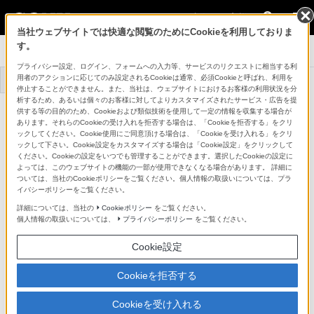
法人のお客様
当社ウェブサイトでは快適な閲覧のためにCookieを利用しておりま
す。
システムカメラ
プライバシー設定、ログイン、フォームへの入力等、サービスのリクエストに相当する利
用者のアクションに応じてのみ設定されるCookieは通常、必須Cookieと呼ばれ、利用を
トップ
商品一覧
事例一覧
停止することができません。また、当社は、ウェブサイトにおけるお客様の利用状況を分
析するため、あるいは個々のお客様に対してよりカスタマイズされたサービス・広告を提
カメラオペレーティングソフトウェア
供する等の目的のため、Cookieおよび類似技術を使用して一定の情報を収集する場合が
HZC-MSCN1
あります。それらのCookieの受け入れを拒否する場合は、「Cookieを拒否する」をクリ
詳細メニュー
ックしてください。Cookie使用にご同意頂ける場合は、「Cookieを受け入れる」をクリ
ックして下さい。Cookie設定をカスタマイズする場合は「Cookie設定」をクリックして
ください。Cookieの設定をいつでも管理することができます。選択したCookieの設定に
よっては、このウェブサイトの機能の一部が使用できなくなる場合があります。 詳細に
ついては、当社のCookieポリシーをご覧ください。個人情報の取扱いについては、プラ
イバシーポリシーをご覧ください。
詳細については、当社の
Cookieポリシー
をご覧ください。
個人情報の取扱いについては、
プライバシーポリシー
をご覧ください。
Cookie設定
Cookieを拒否する
Cookieを受け入れる