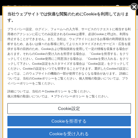
法人のお客様
当社ウェブサイトでは快適な閲覧のためにCookieを利用しておりま
す。
システムカメラ
プライバシー設定、ログイン、フォームへの入力等、サービスのリクエストに相当する利
用者のアクションに応じてのみ設定されるCookieは通常、必須Cookieと呼ばれ、利用を
トップ
商品一覧
事例一覧
停止することができません。また、当社は、ウェブサイトにおけるお客様の利用状況を分
析するため、あるいは個々のお客様に対してよりカスタマイズされたサービス・広告を提
PsFフォーマット対応ソフトウェア
供する等の目的のため、Cookieおよび類似技術を使用して一定の情報を収集する場合が
HZC-PSF50
あります。それらのCookieの受け入れを拒否する場合は、「Cookieを拒否する」をクリ
詳細メニュー
ックしてください。Cookie使用にご同意頂ける場合は、「Cookieを受け入れる」をクリ
ックして下さい。Cookie設定をカスタマイズする場合は「Cookie設定」をクリックして
ください。Cookieの設定をいつでも管理することができます。選択したCookieの設定に
よっては、このウェブサイトの機能の一部が使用できなくなる場合があります。 詳細に
ついては、当社のCookieポリシーをご覧ください。個人情報の取扱いについては、プラ
イバシーポリシーをご覧ください。
詳細については、当社の
Cookieポリシー
をご覧ください。
個人情報の取扱いについては、
プライバシーポリシー
をご覧ください。
Cookie設定
Cookieを拒否する
Cookieを受け入れる