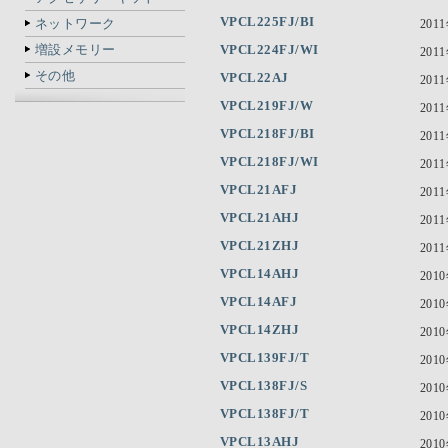
VPCL225FJ/BI
ネットワーク
201
増設メモリー
VPCL224FJ/WI
201
その他
VPCL22AJ
201
VPCL219FJ/W
201
VPCL218FJ/BI
201
VPCL218FJ/WI
201
VPCL21AFJ
201
VPCL21AHJ
201
VPCL21ZHJ
201
VPCL14AHJ
201
VPCL14AFJ
201
VPCL14ZHJ
201
VPCL139FJ/T
201
VPCL138FJ/S
201
VPCL138FJ/T
201
VPCL13AHJ
201