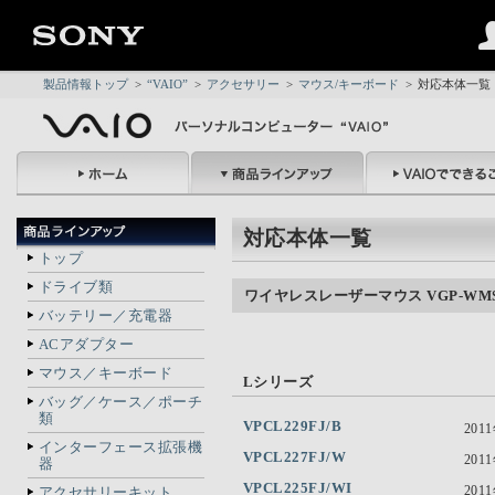
製品情報トップ
>
“VAIO”
>
アクセサリー
>
マウス/キーボード
>
対応本体一覧
対応本体一覧
トップ
ドライブ類
ワイヤレスレーザーマウス VGP-WMS
バッテリー／充電器
ACアダプター
マウス／キーボード
Lシリーズ
バッグ／ケース／ポーチ
類
VPCL229FJ/B
201
インターフェース拡張機
VPCL227FJ/W
201
器
VPCL225FJ/WI
201
アクセサリーキット