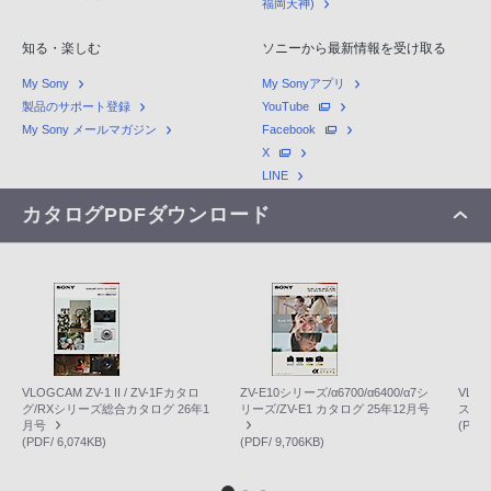
福岡天神)
知る・楽しむ
ソニーから最新情報を受け取る
My Sony
My Sonyアプリ
製品のサポート登録
YouTube
My Sony メールマガジン
Facebook
X
LINE
カタログPDFダウンロード
VLOGCAM ZV-1 II / ZV-1Fカタロ
ZV-E10シリーズ/α6700/α6400/α7シ
VLOG
グ/RXシリーズ総合カタログ 26年1
リーズ/ZV-E1 カタログ 25年12月号
ス
月号
(PDF/
(PDF/ 6,074KB)
(PDF/ 9,706KB)