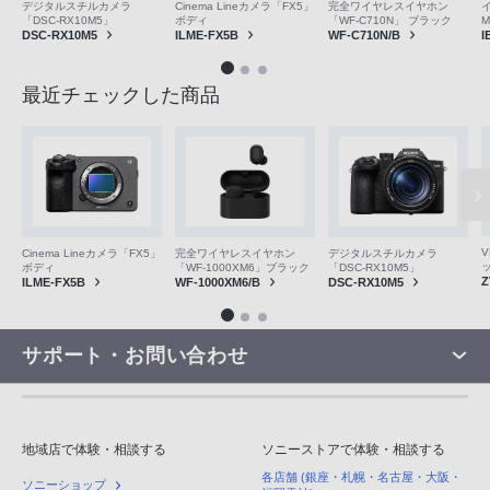
デジタルスチルカメラ
Cinema Lineカメラ「FX5」
完全ワイヤレスイヤホン
「DSC-RX10M5」
ボディ
「WF-C710N」 ブラック
M
DSC-RX10M5
ILME-FX5B
WF-C710N/B
I
最近チェックした商品
V
Cinema Lineカメラ「FX5」
完全ワイヤレスイヤホン
デジタルスチルカメラ
ボディ
「WF-1000XM6」ブラック
「DSC-RX10M5」
Z
ILME-FX5B
WF-1000XM6/B
DSC-RX10M5
サポート・お問い合わせ
地域店で体験・相談する
ソニーストアで体験・相談する
各店舗 (銀座・札幌・名古屋・大阪・
ソニーショップ