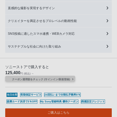
直感的な撮影を実現するデザイン
クリエイターを満足させるプロレベルの動画性能
SNS投稿に適したスマホ連携・WEBカメラ対応
サステナブルな社会に向けた取り組み
ソニーストアで購入すると
125,400
円
(税込)
～
クーポン適用額をチェック (サインイン/新規登録)
当日出荷
長期保証サービス
24回払いまで分割払手数料0％
提携カード決済で3％OFF
My Sony登録特典 優待クーポン
残価設定クレジット
ご購入はこちら