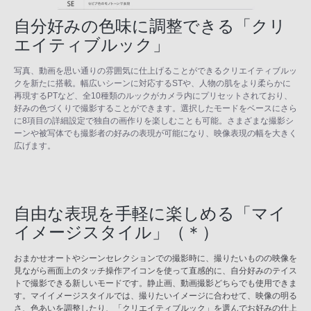
自分好みの色味に調整できる「クリ
エイティブルック」
写真、動画を思い通りの雰囲気に仕上げることができるクリエイティブルッ
クを新たに搭載。幅広いシーンに対応するSTや、人物の肌をより柔らかに
再現するPTなど、全10種類のルックがカメラ内にプリセットされており、
好みの色づくりで撮影することができます。選択したモードをベースにさら
に8項目の詳細設定で独自の画作りを楽しむことも可能。さまざまな撮影シ
ーンや被写体でも撮影者の好みの表現が可能になり、映像表現の幅を大きく
広げます。
自由な表現を手軽に楽しめる「マイ
イメージスタイル」（＊）
おまかせオートやシーンセレクションでの撮影時に、撮りたいものの映像を
見ながら画面上のタッチ操作アイコンを使って直感的に、自分好みのテイス
トで撮影できる新しいモードです。静止画、動画撮影どちらでも使用できま
す。マイイメージスタイルでは、撮りたいイメージに合わせて、映像の明る
さ、色あいを調整したり、「クリエイティブルック」を選んでお好みの仕上