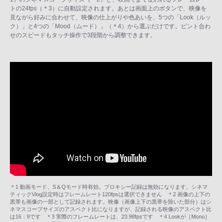
トの24fps（＊3）に自動設定されます。あとは画面上のボタンで、映像を
見ながら好みに合わせて、映像の仕上がりや色あいを、5つの「Look（ルッ
ク）」と4つの「Mood（ムード）」（＊4）から選ぶだけです。ピント合わ
せのスピードもタッチ操作で3段階から調整できます。
＊1 動画モード、S＆Qモード時有効。プロキシー記録は無効になります。シネマ
ティックVlog設定時はフレームレート120fpsは選択できません ＊2 画像の上下の
黒帯も画像の一部として記録されます。映像（画像上下の黒帯を除いた部分）はシ
ネマスコープサイズのアスペクト比になりますが、記録される映像のアスペクト比
は16：9です ＊3 実際のフレームレートは、23.98fpsです ＊4 Lookが［Mono］