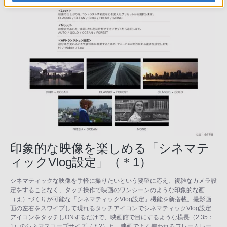
印象的な映像を楽しめる「シネマテ
ィックVlog設定」（＊1）
シネマティックな映像を手軽に撮りたいという要望に応え、複雑なカメラ設
定をすることなく、タッチ操作で映画のワンシーンのような印象的な画
（え）づくりが可能な「シネマティックVlog設定」機能を新搭載。撮影画
面の左右をスワイプして現れるタッチアイコンでシネマティックVlog設定
アイコンをタッチしONするだけで、映画館で目にするような横長（2.35：
1）のシネマスコープサイズ（＊2）と、映画でよく使われるフレームレー