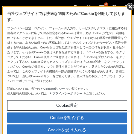
0
当社ウェブサイトでは快適な閲覧のためにCookieを利用しておりま
デジタルカメラ VLOGCAM
す。
プライバシー設定、ログイン、フォームへの入力等、サービスのリクエストに相当する利
デジタルカメラ
用者のアクションに応じてのみ設定されるCookieは通常、必須Cookieと呼ばれ、利用を
VLOGCAM ZV-1 II
停止することができません。また、当社は、ウェブサイトにおけるお客様の利用状況を分
析するため、あるいは個々のお客様に対してよりカスタマイズされたサービス・広告を提
供する等の目的のため、Cookieおよび類似技術を使用して一定の情報を収集する場合が
あります。それらのCookieの受け入れを拒否する場合は、「Cookieを拒否する」をクリ
ックしてください。Cookie使用にご同意頂ける場合は、「Cookieを受け入れる」をクリ
ックして下さい。Cookie設定をカスタマイズする場合は「Cookie設定」をクリックして
前の特長へ
次の特長へ
ください。Cookieの設定をいつでも管理することができます。選択したCookieの設定に
よっては、このウェブサイトの機能の一部が使用できなくなる場合があります。 詳細に
こだわりの表現、色味を追求できる機能
ついては、当社のCookieポリシーをご覧ください。個人情報の取扱いについては、プラ
イバシーポリシーをご覧ください。
詳細については、当社の
Cookieポリシー
をご覧ください。
個人情報の取扱いについては、
プライバシーポリシー
をご覧ください。
Cookie設定
Cookieを拒否する
Cookieを受け入れる