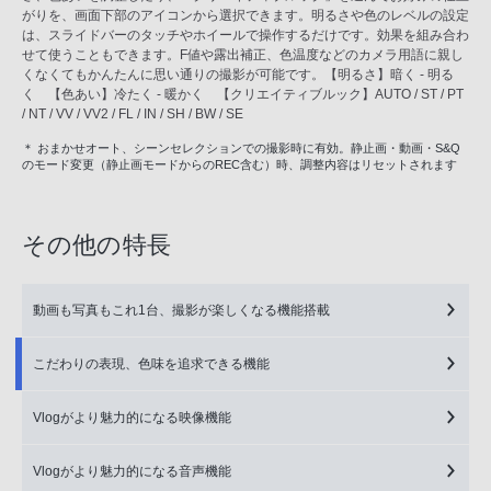
がりを、画面下部のアイコンから選択できます。明るさや色のレベルの設定
は、スライドバーのタッチやホイールで操作するだけです。効果を組み合わ
せて使うこともできます。F値や露出補正、色温度などのカメラ用語に親し
くなくてもかんたんに思い通りの撮影が可能です。【明るさ】暗く - 明る
く 【色あい】冷たく - 暖かく 【クリエイティブルック】AUTO / ST / PT
/ NT / VV / VV2 / FL / IN / SH / BW / SE
＊ おまかせオート、シーンセレクションでの撮影時に有効。静止画・動画・S&Q
のモード変更（静止画モードからのREC含む）時、調整内容はリセットされます
その他の特長
動画も写真もこれ1台、撮影が楽しくなる機能搭載
こだわりの表現、色味を追求できる機能
Vlogがより魅力的になる映像機能
Vlogがより魅力的になる音声機能