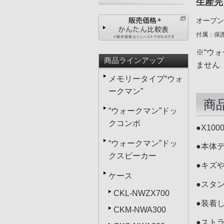
生産完
オープン
付属：保
※“ウ
商品ラインアップ
ません
メモリータイプ“ウォ
ークマン”
商
“ウォークマン”ドッ
クコンポ
●X10
“ウォークマン”ドッ
●本体
クスピーカー
●キズ
ケース
●スタ
CKL-NWZX700
●装着
CKM-NWA300
●スト