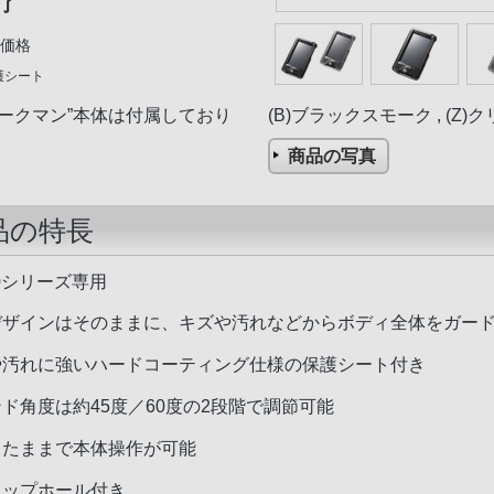
了
価格
護シート
(B)ブラックスモーク , (Z)
ォークマン”本体は付属しており
商品の写真
品の特長
00シリーズ専用
デザインはそのままに、キズや汚れなどからボディ全体をガー
や汚れに強いハードコーティング仕様の保護シート付き
ンド角度は約45度／60度の2段階で調節可能
したままで本体操作が可能
ラップホール付き