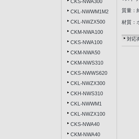
CKS-NWA300
質量：約
CKL-NWWM1M2
CKL-NWZX500
材質：
CKM-NWA100
対応
CKS-NWA100
CKM-NWA50
CKM-NWS310
CKS-NWWS620
CKL-NWZX300
CKH-NWS310
CKL-NWWM1
CKL-NWZX100
CKS-NWA40
CKM-NWA40