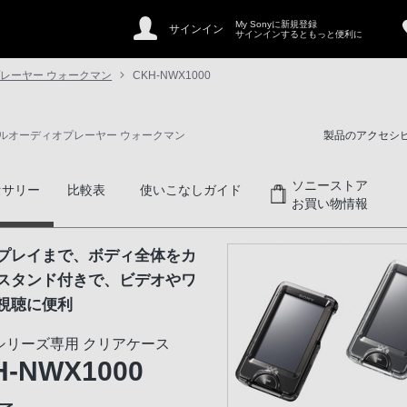
My Sonyに新規登録
サインイン
サインインするともっと便利に
レーヤー ウォークマン
CKH-NWX1000
ルオーディオプレーヤー ウォークマン
製品のアクセシ
ソニーストア
セサリー
比較表
使いこなしガイド
お買い物情報
プレイまで、ボディ全体をカ
スタンド付きで、ビデオやワ
視聴に便利
0シリーズ専用 クリアケース
H-NWX1000