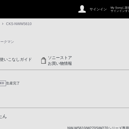
My Sonyに
サインイン
サインインす
CKS-NWWS610
ォークマン
ソニーストア
使いこなしガイド
お買い物情報
生産完了
UED
たん
NW-WS610/W270S/W270シリーズ