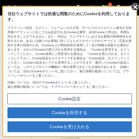
0
当社ウェブサイトでは快適な閲覧のためにCookieを利用しておりま
す。
ポータブルオーディオプレーヤー ウォークマ
ン
プライバシー設定、ログイン、フォームへの入力等、サービスのリクエストに相当する利
用者のアクションに応じてのみ設定されるCookieは通常、必須Cookieと呼ばれ、利用を
停止することができません。また、当社は、ウェブサイトにおけるお客様の利用状況を分
析するため、あるいは個々のお客様に対してよりカスタマイズされたサービス・広告を提
CKM-NWE010
供する等の目的のため、Cookieおよび類似技術を使用して一定の情報を収集する場合が
あります。それらのCookieの受け入れを拒否する場合は、「Cookieを拒否する」をクリ
ックしてください。Cookie使用にご同意頂ける場合は、「Cookieを受け入れる」をクリ
ックして下さい。Cookie設定をカスタマイズする場合は「Cookie設定」をクリックして
キズや汚れ、衝撃からしっかりガード。ケースに入れたままUSB端
ください。Cookieの設定をいつでも管理することができます。選択したCookieの設定に
子を使用可能
よっては、このウェブサイトの機能の一部が使用できなくなる場合があります。 詳細に
ついては、当社のCookieポリシーをご覧ください。個人情報の取扱いについては、プラ
イバシーポリシーをご覧ください。
E010シリーズ専用 シリコンケ-ス
CKM-NWE010
詳細については、当社の
Cookieポリシー
をご覧ください。
個人情報の取扱いについては、
プライバシーポリシー
をご覧ください。
生産完了
Cookie設定
オープン価格
Cookieを拒否する
Cookieを受け入れる