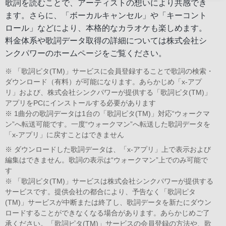
歌詞を読むことで、アーティストの想いにより共感でき
ます。さらに、「ボーカルキャンセル」や「キーコント
ロール」などにより、本格的なカラオケも楽しめます。
料金体系や歌詞データ取得の詳細については株式会社シ
ンクパワーのホームページをご覧ください。
※ 「歌詞ピタ(TM)」サービスに会員登録することで歌詞の検索・
ダウンロード（有料）が可能になります。あらかじめ「x-アプ
リ」および、株式会社シンクパワーが提供する「歌詞ピタ(TM)」
アプリをPCにインストールする必要があります
※ 1曲分の歌詞データは1台の「歌詞ピタ(TM)」対応“ウォークマ
ン”へ転送可能です。一度“ウォークマン”へ転送した歌詞データを
「x-アプリ」に戻すことはできません
※ ダウンロードした歌詞データは、「x-アプリ」上で表示および
編集はできません。歌詞の表示は“ウォークマン”上でのみ可能で
す
※ 「歌詞ピタ(TM)」サービスは株式会社シンクパワーが提供する
サービスです。提供会社の都合により、予告なく「歌詞ピタ
(TM)」サービスが中断または終了し、歌詞データを新たにダウン
ロードすることができなくなる場合があります。あらかじめご了
承ください。「歌詞ピタ(TM)」サービスの会員登録の方法や、歌