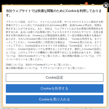
0
当社ウェブサイトでは快適な閲覧のためにCookieを利用しておりま
す。
ポータブルオーディオプレーヤー ウォークマ
ン
プライバシー設定、ログイン、フォームへの入力等、サービスのリクエストに相当する利
用者のアクションに応じてのみ設定されるCookieは通常、必須Cookieと呼ばれ、利用を
停止することができません。また、当社は、ウェブサイトにおけるお客様の利用状況を分
析するため、あるいは個々のお客様に対してよりカスタマイズされたサービス・広告を提
NW-S760BTシリーズ
供する等の目的のため、Cookieおよび類似技術を使用して一定の情報を収集する場合が
あります。それらのCookieの受け入れを拒否する場合は、「Cookieを拒否する」をクリ
ックしてください。Cookie使用にご同意頂ける場合は、「Cookieを受け入れる」をクリ
ックして下さい。Cookie設定をカスタマイズする場合は「Cookie設定」をクリックして
ください。Cookieの設定をいつでも管理することができます。選択したCookieの設定に
“ウォークマン”Sシリーズ[メモリータイプ]
NW-S760BTシリーズ
よっては、このウェブサイトの機能の一部が使用できなくなる場合があります。 詳細に
ついては、当社のCookieポリシーをご覧ください。個人情報の取扱いについては、プラ
イバシーポリシーをご覧ください。
商品の特長 | 音楽を楽しむ
詳細については、当社の
Cookieポリシー
をご覧ください。
個人情報の取扱いについては、
プライバシーポリシー
をご覧ください。
前へ
次へ
Cookie設定
Cookieを拒否する
音楽と一緒に歌詞も楽しめる「歌詞ピタ(TM)」
Cookieを受け入れる
再生中の音楽に合わせて歌詞を自動でスクロール表示。