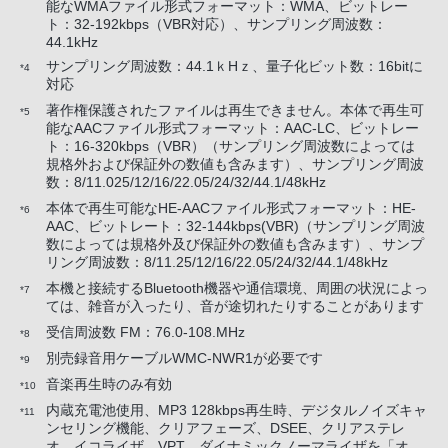
能なWMAファイル形式フォーマット：WMA、ビットレー
ト：32-192kbps（VBR対応）、サンプリング周波数：
44.1kHz
サンプリング周波数：44.1ｋHｚ、量子化ビット数：16bitに
*4
対応
著作権保護されたファイルは再生できません。本体で再生可
*5
能なAACファイル形式フォーマット：AAC-LC、ビットレー
ト：16-320kbps（VBR）（サンプリング周波数によっては
規格外および保証外の数値も含みます）、サンプリング周波
数：8/11.025/12/16/22.05/24/32/44.1/48kHz
本体で再生可能なHE-AACファイル形式フォーマット：HE-
*6
AAC、ビットレート：32-144kbps(VBR)（サンプリング周波
数によっては規格外及び保証外の数値も含みます）、サンプ
リング周波数：8/11.25/12/16/22.05/24/32/44.1/48kHz
本機と接続するBluetooth機器や通信環境、周囲の状況によっ
*7
ては、雑音が入ったり、音が途切れたりすることがあります
受信周波数 FM：76.0-108.MHz
*8
別売録音用ケーブルWMC-NWR1が必要です
*9
音楽再生時のみ有効
*10
内蔵充電池使用、MP3 128kbps再生時、デジタルノイズキャ
*11
ンセリング機能、クリアフェーズ、DSEE、クリアステレ
オ、イコライザ、VPT、ダイナミックノーマライザを「オ