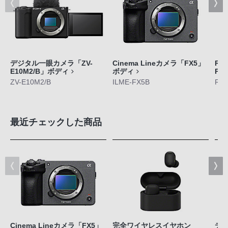
デジタル一眼カメラ「ZV-
Cinema Lineカメラ「FX5」
RE
E10M2/B」ボディ
ボディ
Pl
ZV-E10M2/B
ILME-FX5B
RNP
最近チェックした商品
Cinema Lineカメラ「FX5」
完全ワイヤレスイヤホン
デジ