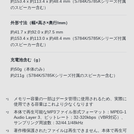
約153.4 x 約113.4 x 約48.4 mm（S784K/S785Kシリーズ付属
のスピーカー含む）
外形寸法（幅×高さ×奥行/mm）
約41.7 x 約92.0 x 約7.5 mm
約153.4 x 約113.0 x 約48.4 mm（S784K/S785Kシリーズ付属
のスピーカー含む）
充電池含む（g）
約50g（本体のみ）
約211g（S784K/S785Kシリーズ付属のスピーカー含む）
メモリー容量の一部はデータ管理に使用されるため、実際に
*1
使用できる容量はこれより少なくなります
本体で再生可能なMP3ファイル形式フォーマット：MPEG-1
*2
Audio Layer 3、ビットレート：32-320kbps（VBR対応）、
サンプリング周波数：32/44.1/48kHz
著作権保護されたファイルは再生できません。本体で再生可
*3