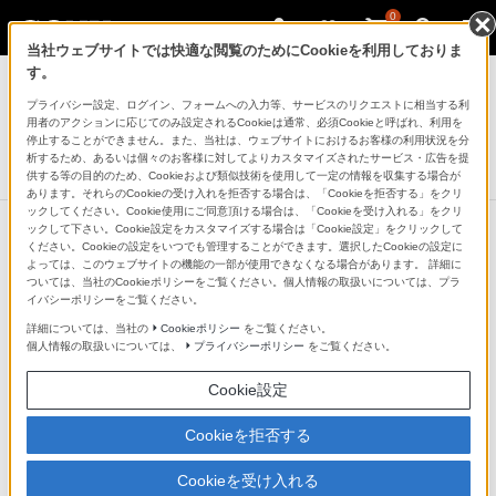
0
当社ウェブサイトでは快適な閲覧のためにCookieを利用しておりま
ポータブルオーディオプレーヤー ウォークマン
す。
プライバシー設定、ログイン、フォームへの入力等、サービスのリクエストに相当する利
ウォークマンSシリーズ[メモリータイプ]
用者のアクションに応じてのみ設定されるCookieは通常、必須Cookieと呼ばれ、利用を
NW-S780/NW-S780Kシリーズ
停止することができません。また、当社は、ウェブサイトにおけるお客様の利用状況を分
析するため、あるいは個々のお客様に対してよりカスタマイズされたサービス・広告を提
生産完了
DISCONTINUED
供する等の目的のため、Cookieおよび類似技術を使用して一定の情報を収集する場合が
あります。それらのCookieの受け入れを拒否する場合は、「Cookieを拒否する」をクリ
ックしてください。Cookie使用にご同意頂ける場合は、「Cookieを受け入れる」をクリ
ックして下さい。Cookie設定をカスタマイズする場合は「Cookie設定」をクリックして
ください。Cookieの設定をいつでも管理することができます。選択したCookieの設定に
よっては、このウェブサイトの機能の一部が使用できなくなる場合があります。 詳細に
ついては、当社のCookieポリシーをご覧ください。個人情報の取扱いについては、プラ
イバシーポリシーをご覧ください。
詳細については、当社の
Cookieポリシー
をご覧ください。
個人情報の取扱いについては、
プライバシーポリシー
をご覧ください。
Cookie設定
Cookieを拒否する
Cookieを受け入れる