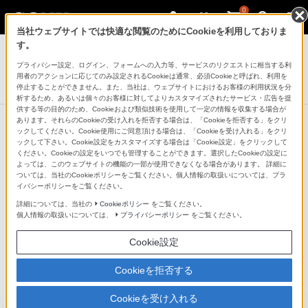
0
当社ウェブサイトでは快適な閲覧のためにCookieを利用しておりま
アクティブスピーカー/ネックスピーカー
す。
プライバシー設定、ログイン、フォームへの入力等、サービスのリクエストに相当する利
グラスサウンドスピーカー
用者のアクションに応じてのみ設定されるCookieは通常、必須Cookieと呼ばれ、利用を
LSPX-S3
停止することができません。また、当社は、ウェブサイトにおけるお客様の利用状況を分
析するため、あるいは個々のお客様に対してよりカスタマイズされたサービス・広告を提
供する等の目的のため、Cookieおよび類似技術を使用して一定の情報を収集する場合が
あります。それらのCookieの受け入れを拒否する場合は、「Cookieを拒否する」をクリ
ックしてください。Cookie使用にご同意頂ける場合は、「Cookieを受け入れる」をクリ
ックして下さい。Cookie設定をカスタマイズする場合は「Cookie設定」をクリックして
ください。Cookieの設定をいつでも管理することができます。選択したCookieの設定に
よっては、このウェブサイトの機能の一部が使用できなくなる場合があります。 詳細に
ついては、当社のCookieポリシーをご覧ください。個人情報の取扱いについては、プラ
イバシーポリシーをご覧ください。
詳細については、当社の
Cookieポリシー
をご覧ください。
個人情報の取扱いについては、
プライバシーポリシー
をご覧ください。
Cookie設定
Cookieを拒否する
Cookieを受け入れる