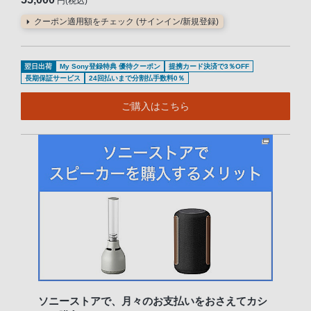
円(税込)
クーポン適用額をチェック (サインイン/新規登録)
翌日出荷
My Sony登録特典 優待クーポン
提携カード決済で3％OFF
長期保証サービス
24回払いまで分割払手数料0％
ご購入はこちら
ソニーストアで、月々のお支払いをおさえてカシ
知識