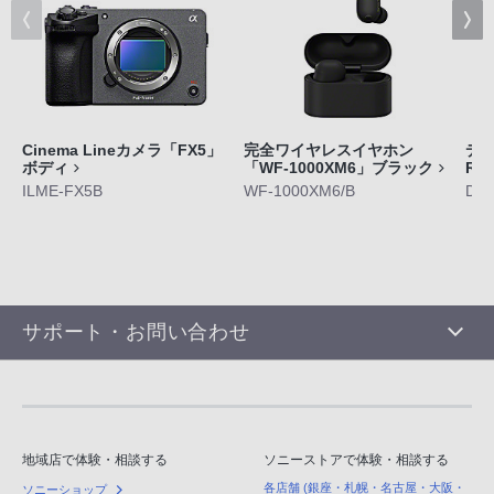
Cinema Lineカメラ「FX5」
完全ワイヤレスイヤホン
デジ
ボディ
「WF-1000XM6」ブラック
RX
ILME-FX5B
WF-1000XM6/B
DS
サポート・お問い合わせ
地域店で体験・相談する
ソニーストアで体験・相談する
各店舗 (銀座・札幌・名古屋・大阪・
ソニーショップ