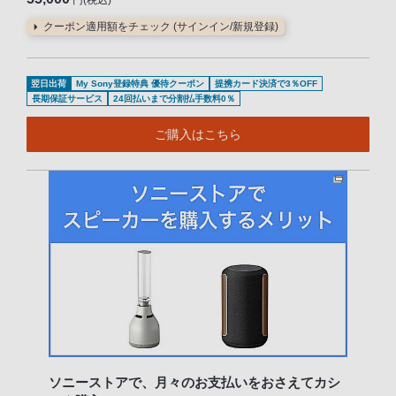
クーポン適用額をチェック (サインイン/新規登録)
翌日出荷
My Sony登録特典 優待クーポン
提携カード決済で3％OFF
長期保証サービス
24回払いまで分割払手数料0％
ご購入はこちら
ソニーストアで、月々のお支払いをおさえてカシ
知識