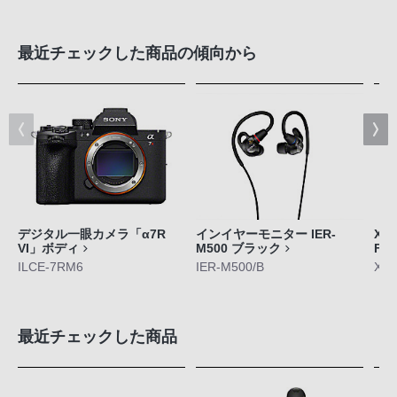
最近チェックした商品の傾向から
デジタル一眼カメラ「α7R
インイヤーモニター IER-
Xpe
VI」ボディ
M500 ブラック
FE
ILCE-7RM6
IER-M500/B
XQ-
最近チェックした商品