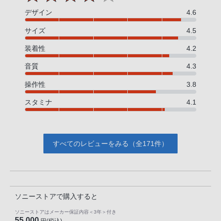
デザイン
4.6
サイズ
4.5
装着性
4.2
音質
4.3
操作性
3.8
スタミナ
4.1
すべてのレビューをみる（全171件）
ソニーストアで購入すると
ソニーストアはメーカー保証内容
＜3年＞
付き
55,000
円(税込)