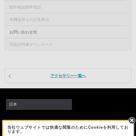
動作確認携帯電話
本機使用上の注意事項
お問い合わせ先
取扱説明書ダウンロード
アクセサリー一覧へ
日本
当社ウェブサイトでは快適な閲覧のためにCookieを利用してお
ソニーストアでのお買い物にあたって
ります。