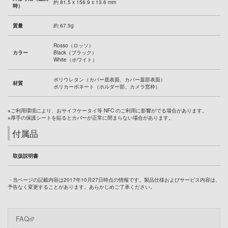
約 81.5 x 156.9 x 13.6 mm
時）
質量
約 67.5g
Rosso（ロッソ）
カラー
Black（ブラック）
White（ホワイト）
ポリウレタン（カバー底表面、カバー蓋部表面）
材質
ポリカーボネート（ホルダー部、カメラ窓枠）
※ご利用環境により、おサイフケータイ等 NFC のご利用に影響がでる場合があります。
※厚手の保護シートを貼るとカバーが正常に閉まらない場合があります。
付属品
取扱説明書
・当ページの記載内容は2017年10月27日時点の情報です。製品仕様およびサービス内容は、
予告なく変更することがあります。あらかじめご了承ください。
FAQ